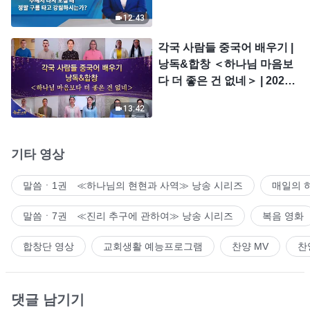
시는가?
12:43
각국 사람들 중국어 배우기 |
낭독&합창 ＜하나님 마음보
다 더 좋은 건 없네＞ | 2026
＜찬미의 소리＞
13:42
기타 영상
말씀ㆍ1권 ≪하나님의 현현과 사역≫ 낭송 시리즈
매일의 
말씀ㆍ7권 ≪진리 추구에 관하여≫ 낭송 시리즈
복음 영화
합창단 영상
교회생활 예능프로그램
찬양 MV
찬
댓글 남기기