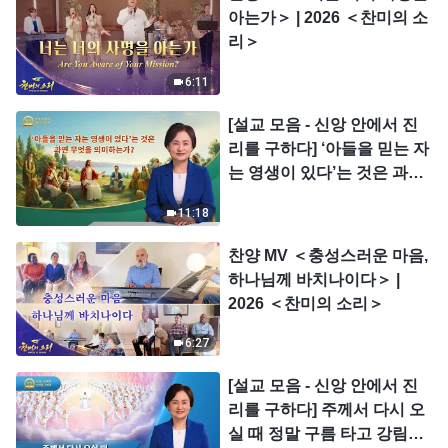
아는가＞ | 2026 ＜찬미의 소
리＞
6:11
[설교 모음 - 신앙 안에서 진
리를 구하다] ‘아들을 믿는 자
는 영생이 있다’는 것은 과연
무엇을 의미하는가?
11:18
찬양 MV ＜충성스러운 마음,
하나님께 바치나이다＞ |
2026 ＜찬미의 소리＞
6:27
[설교 모음 - 신앙 안에서 진
리를 구하다] 주께서 다시 오
실 때 정말 구름 타고 강림하