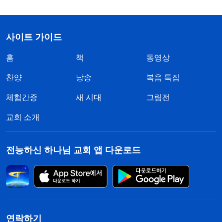
사이트 가이드
홈
책
동영상
찬양
낭송
복음 특집
체험간증
새 시대
그림전
교회 소개
전능하신 하나님 교회 앱 다운로드
연락하기