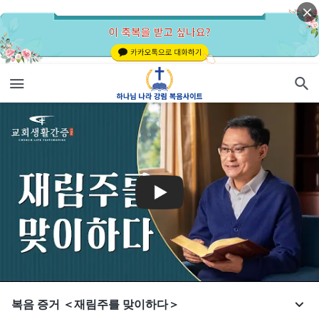
복음 증거 ＜재림주를 맞이하다＞