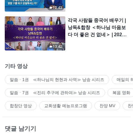
시는가?
12:43
각국 사람들 중국어 배우기 |
낭독&합창 ＜하나님 마음보
다 더 좋은 건 없네＞ | 2026
＜찬미의 소리＞
13:42
기타 영상
말씀ㆍ1권 ≪하나님의 현현과 사역≫ 낭송 시리즈
매일의 
말씀ㆍ7권 ≪진리 추구에 관하여≫ 낭송 시리즈
복음 영화
합창단 영상
교회생활 예능프로그램
찬양 MV
찬
댓글 남기기