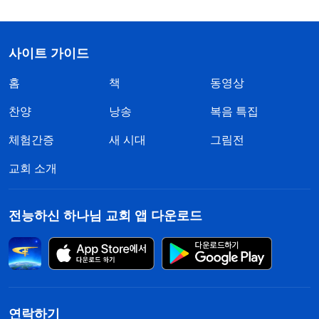
사이트 가이드
홈
책
동영상
찬양
낭송
복음 특집
체험간증
새 시대
그림전
교회 소개
전능하신 하나님 교회 앱 다운로드
연락하기