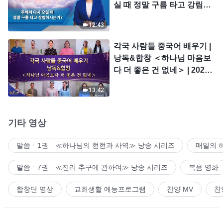
실 때 정말 구름 타고 강림하
시는가?
12:43
각국 사람들 중국어 배우기 |
낭독&합창 ＜하나님 마음보
다 더 좋은 건 없네＞ | 2026
＜찬미의 소리＞
13:42
기타 영상
말씀ㆍ1권 ≪하나님의 현현과 사역≫ 낭송 시리즈
매일의 
말씀ㆍ7권 ≪진리 추구에 관하여≫ 낭송 시리즈
복음 영화
합창단 영상
교회생활 예능프로그램
찬양 MV
찬