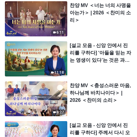
찬양 MV ＜너는 너의 사명을
아는가＞ | 2026 ＜찬미의 소
리＞
6:11
[설교 모음 - 신앙 안에서 진
리를 구하다] ‘아들을 믿는 자
는 영생이 있다’는 것은 과연
무엇을 의미하는가?
11:18
찬양 MV ＜충성스러운 마음,
하나님께 바치나이다＞ |
2026 ＜찬미의 소리＞
6:27
[설교 모음 - 신앙 안에서 진
리를 구하다] 주께서 다시 오