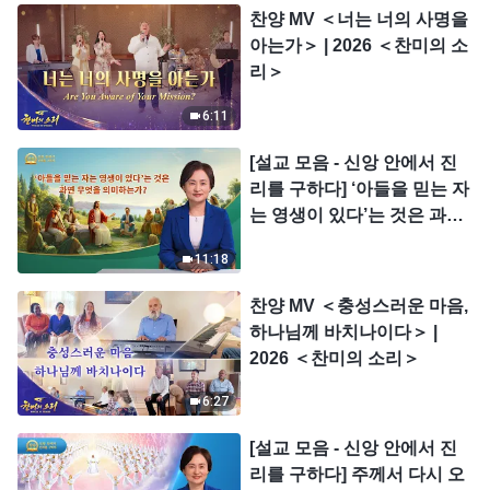
찬양 MV ＜너는 너의 사명을
아는가＞ | 2026 ＜찬미의 소
리＞
6:11
[설교 모음 - 신앙 안에서 진
리를 구하다] ‘아들을 믿는 자
는 영생이 있다’는 것은 과연
무엇을 의미하는가?
11:18
찬양 MV ＜충성스러운 마음,
하나님께 바치나이다＞ |
2026 ＜찬미의 소리＞
6:27
[설교 모음 - 신앙 안에서 진
리를 구하다] 주께서 다시 오