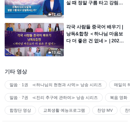
실 때 정말 구름 타고 강림하
시는가?
12:43
각국 사람들 중국어 배우기 |
낭독&합창 ＜하나님 마음보
다 더 좋은 건 없네＞ | 2026
＜찬미의 소리＞
13:42
기타 영상
말씀ㆍ1권 ≪하나님의 현현과 사역≫ 낭송 시리즈
매일의 
말씀ㆍ7권 ≪진리 추구에 관하여≫ 낭송 시리즈
복음 영화
합창단 영상
교회생활 예능프로그램
찬양 MV
찬