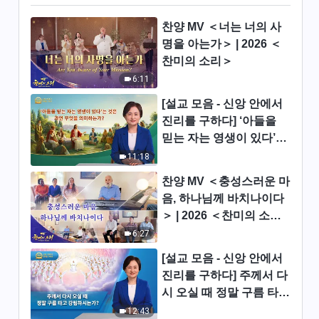
전능하신 하나님 말씀 낭송 ＜글
귀와 도리를 말하는 것과 진리
찬양 MV ＜너는 너의 사
실제의 차이＞ (발췌문 66)
25:18
명을 아는가＞ | 2026 ＜
찬미의 소리＞
전능하신 하나님 말씀 낭송 ＜글
6:11
귀와 도리를 말하는 것과 진리
[설교 모음 - 신앙 안에서
실제의 차이＞ (발췌문 67)
19:45
진리를 구하다] ‘아들을
믿는 자는 영생이 있다’는
전능하신 하나님 말씀 낭송 ＜글
것은 과연 무엇을 의미하
11:18
귀와 도리를 말하는 것과 진리
는가?
실제의 차이＞ (발췌문 68)
찬양 MV ＜충성스러운 마
13:43
음, 하나님께 바치나이다
＞ | 2026 ＜찬미의 소리
전능하신 하나님 말씀 낭송 ＜글
＞
귀와 도리를 말하는 것과 진리
6:27
실제의 차이＞ (발췌문 69)
20:09
[설교 모음 - 신앙 안에서
진리를 구하다] 주께서 다
전능하신 하나님 말씀 낭송 ＜하
시 오실 때 정말 구름 타고
나님을 섬기는 것에 관한 말씀＞
강림하시는가?
12:43
(발췌문 70)