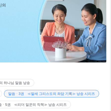
신의
의 하나님 말씀 낭송
말씀ㆍ3권 ≪말세 그리스도의 좌담 기록≫ 낭송 시리즈
씀ㆍ5권 ≪리더 일꾼의 직책≫ 낭송 시리즈