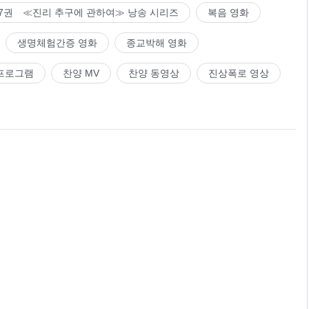
7권 ≪진리 추구에 관하여≫ 낭송 시리즈
복음 영화
생명체험간증 영화
종교박해 영화
프로그램
찬양 MV
찬양 동영상
진상폭로 영상