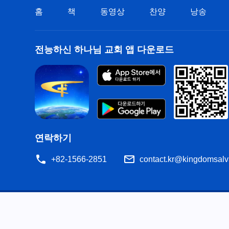
홈
책
동영상
찬양
낭송
전능하신 하나님 교회 앱 다운로드
연락하기
+82-1566-2851
contact.kr@kingdomsalv
공지
이용약관
개인정보처리방침
저작권 명시
쿠
공유
성경은 개역한글에서 인용하였습니다. 이 사이트에는 부분적