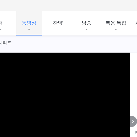
책
동영상
찬양
낭송
복음 특집
 시리즈