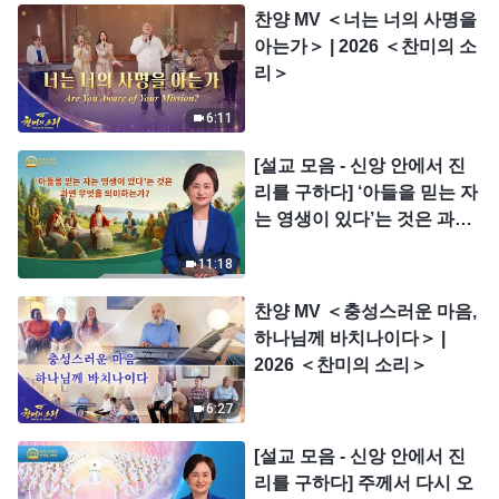
찬양 MV ＜너는 너의 사명을
아는가＞ | 2026 ＜찬미의 소
리＞
6:11
[설교 모음 - 신앙 안에서 진
리를 구하다] ‘아들을 믿는 자
는 영생이 있다’는 것은 과연
무엇을 의미하는가?
11:18
찬양 MV ＜충성스러운 마음,
하나님께 바치나이다＞ |
2026 ＜찬미의 소리＞
6:27
[설교 모음 - 신앙 안에서 진
리를 구하다] 주께서 다시 오