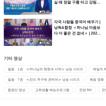
실 때 정말 구름 타고 강림하
시는가?
12:43
각국 사람들 중국어 배우기 |
낭독&합창 ＜하나님 마음보
다 더 좋은 건 없네＞ | 2026
＜찬미의 소리＞
13:42
기타 영상
말씀ㆍ1권 ≪하나님의 현현과 사역≫ 낭송 시리즈
매일의 
말씀ㆍ7권 ≪진리 추구에 관하여≫ 낭송 시리즈
복음 영화
합창단 영상
교회생활 예능프로그램
찬양 MV
찬