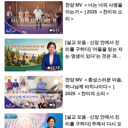
찬양 MV ＜너는 너의 사명을
아는가＞ | 2026 ＜찬미의 소
리＞
6:11
[설교 모음 - 신앙 안에서 진
리를 구하다] ‘아들을 믿는 자
는 영생이 있다’는 것은 과연
무엇을 의미하는가?
11:18
찬양 MV ＜충성스러운 마음,
하나님께 바치나이다＞ |
2026 ＜찬미의 소리＞
6:27
[설교 모음 - 신앙 안에서 진
리를 구하다] 주께서 다시 오