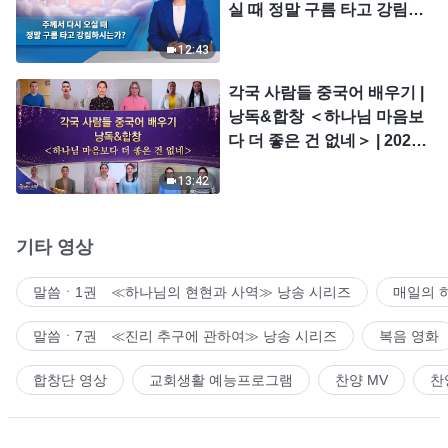
실 때 정말 구름 타고 강림하
시는가?
12:43
각국 사람들 중국어 배우기 |
낭독&합창 ＜하나님 마음보
다 더 좋은 건 없네＞ | 2026
＜찬미의 소리＞
13:42
기타 영상
말씀ㆍ1권 ≪하나님의 현현과 사역≫ 낭송 시리즈
매일의 
말씀ㆍ7권 ≪진리 추구에 관하여≫ 낭송 시리즈
복음 영화
합창단 영상
교회생활 예능프로그램
찬양 MV
찬