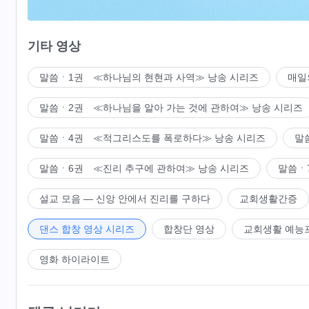
하나님의 공의로우심 보았네.
기타 영상
우리는 거역할 때 하나님의 채찍질과 징계를 체험하면서
말씀ㆍ1권 ≪하나님의 현현과 사역≫ 낭송 시리즈
매일
성품에 변화가 생기고 하나님의 크나큰 사랑 느끼게 되었
말씀ㆍ2권 ≪하나님을 알아 가는 것에 관하여≫ 낭송 시리즈
패괴함이 정결케 되고 하나님을 경외하는 마음 생겼네.
말씀ㆍ4권 ≪적그리스도를 폭로하다≫ 낭송 시리즈
말
나는 하나님의 사랑을 누리게 되었네.
말씀ㆍ6권 ≪진리 추구에 관하여≫ 낭송 시리즈
말씀ㆍ
나는 진리 실행하리라 다짐하고,
설교 모음 ― 신앙 안에서 진리를 구하다
교회생활간증
정직한 사람의 모습을 살아낼 것이네.
댄스 합창 영상 시리즈
합창단 영상
교회생활 예능
하나님께 순종하고, 하나님을 증거할 것이네.
영화 하이라이트
3
하나님을 믿음에 있어서 가장 큰 복은