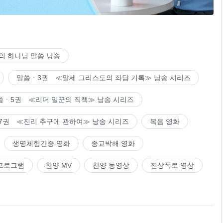
의 하나님 말씀 낭송
네.
말씀ㆍ3권 ≪말세 그리스도의 좌담 기록≫ 낭송 시리즈
씀ㆍ5권 ≪리더 일꾼의 직책≫ 낭송 시리즈
7권 ≪진리 추구에 관하여≫ 낭송 시리즈
복음 영화
생명체험간증 영화
종교박해 영화
프로그램
찬양 MV
찬양 동영상
진상폭로 영상