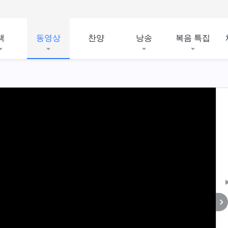
책
동영상
찬양
낭송
복음 특집