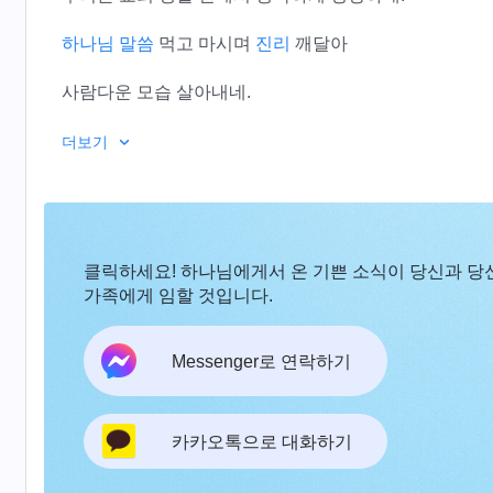
하나님 말씀
먹고 마시며
진리
깨달아
사람다운 모습 살아내네.
하나님 말씀은 인생의 방향을 가리켜 주네.
더보기
나는 하나님의 사랑을 누리게 되었네.
나는 이 아름다운 세월 소중히 여겨 진리 얻기를 추구하
클릭하세요! 하나님에게서 온 기쁜 소식이 당신과 당
본분 잘 이행해 하나님의 칭찬 받을 것이네.
가족에게 임할 것입니다.
2
Messenger로 연락하기
하나님을 믿음에 있어서 가장 큰 복은
많은 진리를 깨달은 것이네.
카카오톡으로 대화하기
하나님 말씀의 심판을 체험하면서