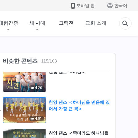
모바일 앱
한국어
찬양 댄스 ＜하나님, 당신 없이
는 살 수 없어요＞
체험간증
새 시대
그림전
교회 소개
5:09
찬양 댄스 ＜전능하신 하나님께
서 우리를 오늘날까지 인도하셨
네＞
4:40
비슷한 콘텐츠
115
/
163
찬양 댄스 ＜시간＞
4:20
찬양 댄스 ＜하나님을 믿음에 있
어서 가장 큰 복＞
4:01
찬양 댄스 ＜죽더라도 하나님을