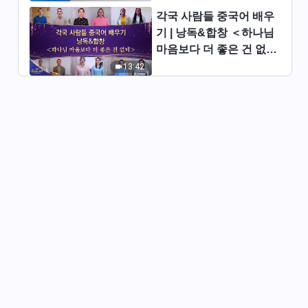
미하네＞
각국 사람들 중국어 배우
4:47
기 | 낭독&합창 ＜하나님
마음보다 더 좋은 건 없네
찬양 댄스 ＜진정 하나님 사랑하
＞ | 2026 ＜찬미의 소리
13:42
니 가장 행복하네＞
＞
4:15
찬양 댄스 ＜누가 하나님을 잘
증거하는가＞
4:45
찬양 댄스 ＜승리하신 전능하신
하나님 찬양하네＞
4:40
찬양 댄스 ＜나의 삶은 자유롭네
＞
4:10