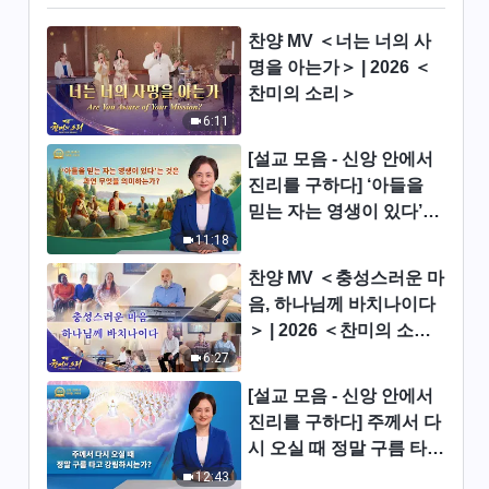
찬양 댄스 ＜하나님을 따르면 우
찬양 MV ＜너는 너의 사
리의 앞길은 더욱 밝게 빛나네＞
명을 아는가＞ | 2026 ＜
찬미의 소리＞
4:23
6:11
찬양 댄스 ＜하나님을 사랑하는
[설교 모음 - 신앙 안에서
자 인정받네＞
진리를 구하다] ‘아들을
3:25
믿는 자는 영생이 있다’는
것은 과연 무엇을 의미하
11:18
찬양 댄스 ＜가슴속 하나님 향한
는가?
사랑 노래해＞
찬양 MV ＜충성스러운 마
음, 하나님께 바치나이다
4:21
＞ | 2026 ＜찬미의 소리
＞
6:27
찬양 댄스 ＜전능하신 하나님,
이제 우리에게 당신이 계시네＞
[설교 모음 - 신앙 안에서
4:16
진리를 구하다] 주께서 다
시 오실 때 정말 구름 타고
찬양 댄스 ＜형제자매 하나님 찬
강림하시는가?
12:43