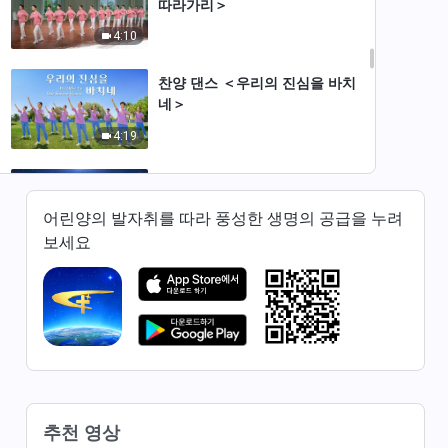
따라가리＞
4:10
찬양 댄스 ＜우리의 진심을 바치
네＞
4:19
찬양 댄스 ＜하나님의 선민이 전
능하신 하나님을 찬양하네＞
어린양의 발자취를 따라 풍성한 생명의 공급을 누려
5:08
보세요
찬양 댄스 ＜전능하신 하나님의
구원 찬양하네＞
5:48
찬양 댄스 ＜참으로 행복한 교회
생활＞
추천 영상
3:46