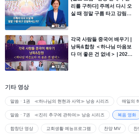
리를 구하다] 주께서 다시 오
실 때 정말 구름 타고 강림하
시는가?
12:43
각국 사람들 중국어 배우기 |
낭독&합창 ＜하나님 마음보
다 더 좋은 건 없네＞ | 2026
＜찬미의 소리＞
13:42
기타 영상
말씀ㆍ1권 ≪하나님의 현현과 사역≫ 낭송 시리즈
매일의 
말씀ㆍ7권 ≪진리 추구에 관하여≫ 낭송 시리즈
복음 영화
합창단 영상
교회생활 예능프로그램
찬양 MV
찬