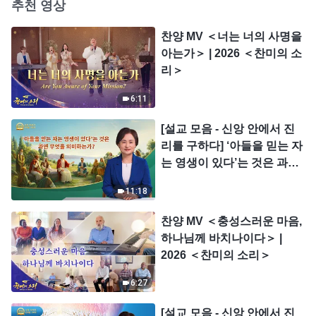
추천 영상
찬양 MV ＜너는 너의 사명을
아는가＞ | 2026 ＜찬미의 소
리＞
6:11
[설교 모음 - 신앙 안에서 진
리를 구하다] ‘아들을 믿는 자
는 영생이 있다’는 것은 과연
무엇을 의미하는가?
11:18
찬양 MV ＜충성스러운 마음,
하나님께 바치나이다＞ |
2026 ＜찬미의 소리＞
6:27
[설교 모음 - 신앙 안에서 진