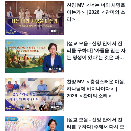
찬양 MV ＜너는 너의 사명을
아는가＞ | 2026 ＜찬미의 소
리＞
6:11
[설교 모음 - 신앙 안에서 진
리를 구하다] ‘아들을 믿는 자
는 영생이 있다’는 것은 과연
무엇을 의미하는가?
11:18
찬양 MV ＜충성스러운 마음,
하나님께 바치나이다＞ |
2026 ＜찬미의 소리＞
6:27
[설교 모음 - 신앙 안에서 진
리를 구하다] 주께서 다시 오