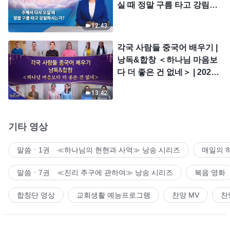
실 때 정말 구름 타고 강림하
시는가?
12:43
각국 사람들 중국어 배우기 |
낭독&합창 ＜하나님 마음보
다 더 좋은 건 없네＞ | 2026
＜찬미의 소리＞
13:42
기타 영상
말씀ㆍ1권 ≪하나님의 현현과 사역≫ 낭송 시리즈
매일의 
말씀ㆍ7권 ≪진리 추구에 관하여≫ 낭송 시리즈
복음 영화
합창단 영상
교회생활 예능프로그램
찬양 MV
찬