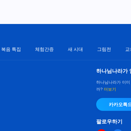
복음 특집
체험간증
새 시대
그림전
교
하나님나라가 
하나님나라가 이미
까?
더보기
카카오톡으
팔로우하기