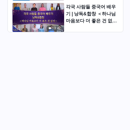
그리스도인의 체험 간증 ＜교체
각국 사람들 중국어 배우
된 후＞(자막판)
기 | 낭독&합창 ＜하나님
마음보다 더 좋은 건 없네
24:44
＞ | 2026 ＜찬미의 소리
13:42
＞
그리스도인의 믿음의 간증 ＜생
명의 기적＞(자막판)
27:15
그리스도인의 체험 간증 ＜삶에
서 깨닫는 하나님의 권병과 주재
＞
24:02
신앙 간증 ＜구사일생＞
26:52
그리스도인의 체험 간증 ＜날 변
화시킨 하나님의 말씀＞(자막판)