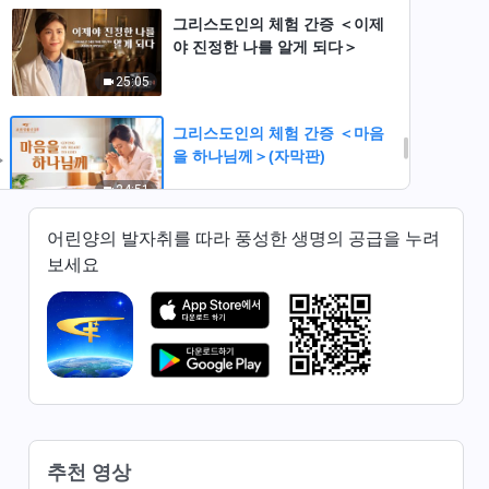
그리스도인의 체험 간증 ＜이제
야 진정한 나를 알게 되다＞
25:05
그리스도인의 체험 간증 ＜마음
을 하나님께＞(자막판)
24:51
어린양의 발자취를 따라 풍성한 생명의 공급을 누려
그리스도인의 체험 간증 ＜모압
보세요
후손의 시련＞(자막판)
25:20
그리스도인의 믿음의 간증 ＜‘죽
음의 시련’ 속에서＞(자막판)
21:45
그리스도인의 체험 간증 ＜명예
추천 영상
와 이익을 좇던 날들＞(자막판)