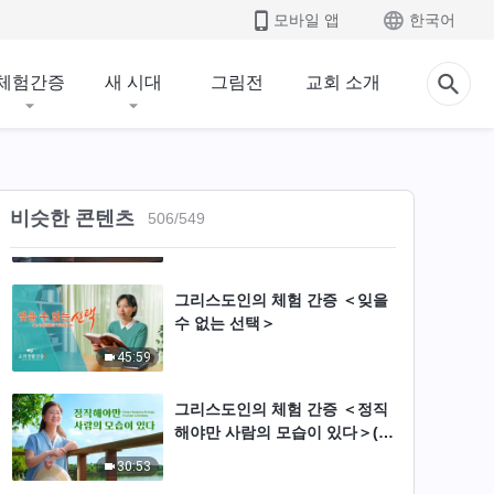
모바일 앱
한국어
30:38
그리스도인의 체험 간증 ＜병으
체험간증
새 시대
그림전
교회 소개
로 인해 드러난 복 받으려는 마
음＞
32:37
그리스도인의 체험 간증 ＜정직
해야만 사람의 모습이 있다＞
비슷한 콘텐츠
506
/
549
30:43
그리스도인의 체험 간증 ＜잊을
수 없는 선택＞
45:59
그리스도인의 체험 간증 ＜정직
해야만 사람의 모습이 있다＞(자
막판)
30:53