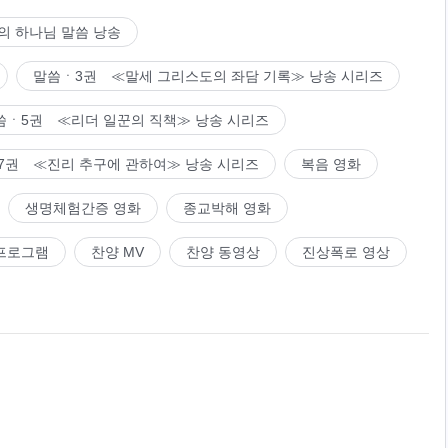
의 하나님 말씀 낭송
말씀ㆍ3권 ≪말세 그리스도의 좌담 기록≫ 낭송 시리즈
씀ㆍ5권 ≪리더 일꾼의 직책≫ 낭송 시리즈
7권 ≪진리 추구에 관하여≫ 낭송 시리즈
복음 영화
생명체험간증 영화
종교박해 영화
프로그램
찬양 MV
찬양 동영상
진상폭로 영상