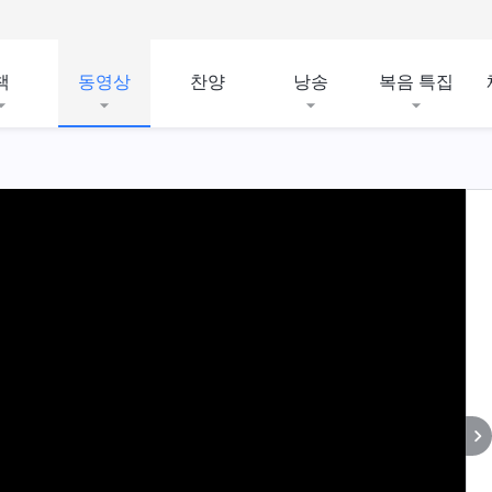
책
동영상
찬양
낭송
복음 특집