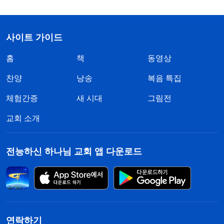
사이트 가이드
홈
책
동영상
찬양
낭송
복음 특집
체험간증
새 시대
그림전
교회 소개
전능하신 하나님 교회 앱 다운로드
연락하기