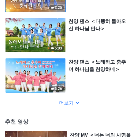
3:25
찬양 댄스 ＜다행히 돌아오
신 하나님 만나＞
5:03
찬양 댄스 ＜노래하고 춤추
며 하나님을 찬양하네＞
5:26
더보기
추천 영상
찬양 MV ＜너는 너의 사명을