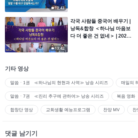
시는가?
12:43
각국 사람들 중국어 배우기 |
낭독&합창 ＜하나님 마음보
다 더 좋은 건 없네＞ | 2026
＜찬미의 소리＞
13:42
기타 영상
말씀ㆍ1권 ≪하나님의 현현과 사역≫ 낭송 시리즈
매일의 
말씀ㆍ7권 ≪진리 추구에 관하여≫ 낭송 시리즈
복음 영화
합창단 영상
교회생활 예능프로그램
찬양 MV
찬
댓글 남기기