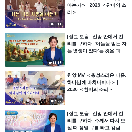
아는가＞ | 2026 ＜찬미의 소
리＞
6:11
[설교 모음 - 신앙 안에서 진
리를 구하다] ‘아들을 믿는 자
는 영생이 있다’는 것은 과연
무엇을 의미하는가?
11:18
찬양 MV ＜충성스러운 마음,
하나님께 바치나이다＞ |
2026 ＜찬미의 소리＞
6:27
[설교 모음 - 신앙 안에서 진
리를 구하다] 주께서 다시 오
실 때 정말 구름 타고 강림하