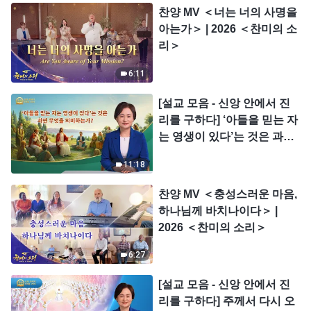
찬양 MV ＜너는 너의 사명을
아는가＞ | 2026 ＜찬미의 소
리＞
6:11
[설교 모음 - 신앙 안에서 진
리를 구하다] ‘아들을 믿는 자
는 영생이 있다’는 것은 과연
무엇을 의미하는가?
11:18
찬양 MV ＜충성스러운 마음,
하나님께 바치나이다＞ |
2026 ＜찬미의 소리＞
6:27
[설교 모음 - 신앙 안에서 진
리를 구하다] 주께서 다시 오