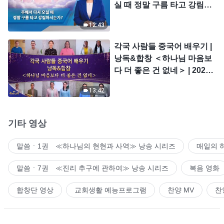
실 때 정말 구름 타고 강림하
시는가?
12:43
각국 사람들 중국어 배우기 |
낭독&합창 ＜하나님 마음보
다 더 좋은 건 없네＞ | 2026
＜찬미의 소리＞
13:42
기타 영상
말씀ㆍ1권 ≪하나님의 현현과 사역≫ 낭송 시리즈
매일의 
말씀ㆍ7권 ≪진리 추구에 관하여≫ 낭송 시리즈
복음 영화
합창단 영상
교회생활 예능프로그램
찬양 MV
찬