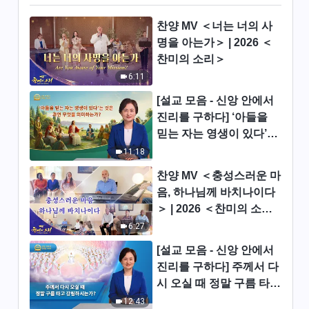
패괴 폭로 | 발췌문 361
찬양 MV ＜너는 너의 사
11:18
명을 아는가＞ | 2026 ＜
찬미의 소리＞
매일의 하나님 말씀 ― 인류의
6:11
패괴 폭로 | 발췌문 362
[설교 모음 - 신앙 안에서
3:42
진리를 구하다] ‘아들을
믿는 자는 영생이 있다’는
매일의 하나님 말씀 ― 인류의
패괴 폭로 | 발췌문 363
것은 과연 무엇을 의미하
11:18
는가?
8:41
찬양 MV ＜충성스러운 마
음, 하나님께 바치나이다
매일의 하나님 말씀 ― 인류의
＞ | 2026 ＜찬미의 소리
패괴 폭로 | 발췌문 364
＞
6:27
14:31
[설교 모음 - 신앙 안에서
진리를 구하다] 주께서 다
매일의 하나님 말씀 ― 인류의
시 오실 때 정말 구름 타고
패괴 폭로 | 발췌문 365
강림하시는가?
12:43
5:09