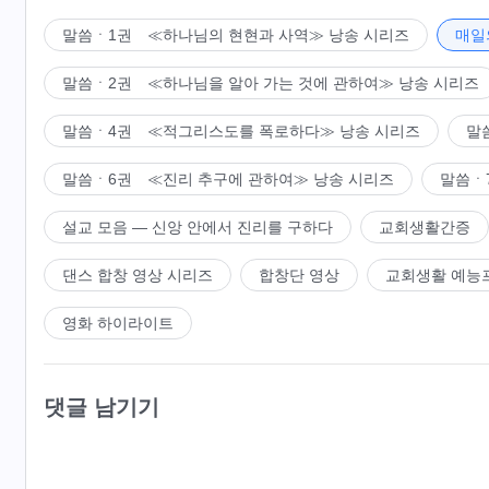
수 있는 위인은 한 명도 없다. 결국 사람은 사람인 것이다
다. 인류에게 필요한 것은 단순히 배불리 먹을 수 있는 사
말씀ㆍ1권 ≪하나님의 현현과 사역≫ 낭송 시리즈
매일
인류에게는 하나님의 구원과 생명 공급이 필요하다. 인류는
말씀ㆍ2권 ≪하나님을 알아 가는 것에 관하여≫ 낭송 시리즈
고 심적 공허함을 해결할 수 있다. 하나님의 구원이나 보
고, 종국에는 하나님에 의해 멸망될 것이다.
말씀ㆍ4권 ≪적그리스도를 폭로하다≫ 낭송 시리즈
말
말씀ㆍ6권 ≪진리 추구에 관하여≫ 낭송 시리즈
말씀ㆍ
설교 모음 ― 신앙 안에서 진리를 구하다
교회생활간증
댄스 합창 영상 시리즈
합창단 영상
교회생활 예능
영화 하이라이트
댓글 남기기