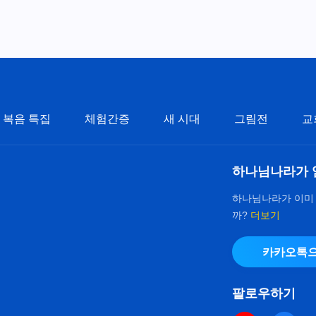
복음 특집
체험간증
새 시대
그림전
교
하나님나라가 
하나님나라가 이미
까?
더보기
카카오톡으
팔로우하기