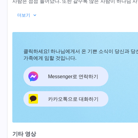
사람은 점점 늘어났다. 또한 갈수록 많은 사람이 하나님 
시작했다. 사람의 마음속에서 하나님의 존엄과 위대함은 
―＜말씀ㆍ1권 하나님의 현
더보기
음도 아득해졌다. 사람은 더 이상 인류의 존망이나 국가와
마시고 즐기는 공허한 세상에서 살고 있다. 하나님이 오늘
획하는지를 적극적으로 찾는 사람은 극히 드물다. 어느덧 
람이 이런 세상에서 사는 것보다 오히려 죽은 사람이 더 
클릭하세요! 하나님에게서 온 기쁜 소식이 당신과 당
사는 사람들조차 이런 원망을 품고 있다. 하나님의 인도가
가족에게 임할 것입니다.
을 유지하려 해도 소용이 없다. 그 누구도 사람의 생명이 
회적 담론도 공허의 질곡에서 사람을 구하지 못한다. 과학, 
Messenger로 연락하기
적인 위안에 불과하다. 인류는 이런 것들이 있어도 불가피하
들이 있어도 인류의 탐구하려는 갈망과 욕망이 멈추지는 
탐구는 사람에게 점점 더 많은 고뇌를 안겨 줄 뿐이다. 
카카오톡으로 대화하기
해야 할지 모르게 되었으며, 심지어는 과학과 지식을 두려
자유 국가에 있든, 인권이 없는 국가에 있든 너는 인류의 
를 받는 자이든 너는 인류의 운명, 비밀, 종착지를 탐구하
버릴 수도 없다. 사회학자는 인류의 이러한 공통적 현상을
기타 영상