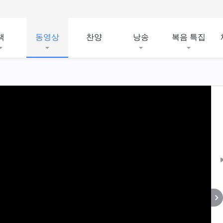
책
동영상
찬양
낭송
복음 특집