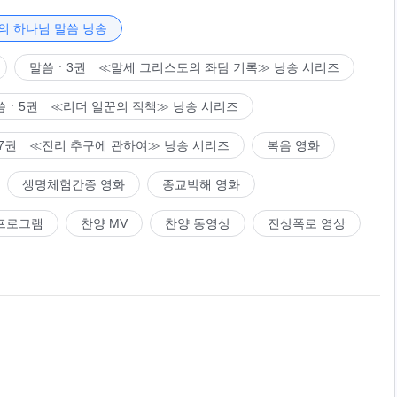
. 하나님의 자리와 하나님의 생명은 어떤 사람도 대신하지 못한
회, 모든 사람이 평등하고 자유로운 공정한 사회뿐만이 아니다.
의 하나님 말씀 낭송
 하나님의 생명 공급과 구원을 얻어야만 필요와 탐구욕, 그리
말씀ㆍ3권 ≪말세 그리스도의 좌담 기록≫ 낭송 시리즈
살핌을 얻지 못하는 국가와 민족은 몰락과 흑암으로 나아갈 것이
씀ㆍ5권 ≪리더 일꾼의 직책≫ 낭송 시리즈
7권 ≪진리 추구에 관하여≫ 낭송 시리즈
복음 영화
생명체험간증 영화
종교박해 영화
프로그램
찬양 MV
찬양 동영상
진상폭로 영상