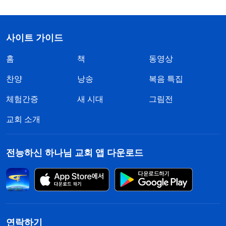
사이트 가이드
홈
책
동영상
찬양
낭송
복음 특집
체험간증
새 시대
그림전
교회 소개
전능하신 하나님 교회 앱 다운로드
연락하기