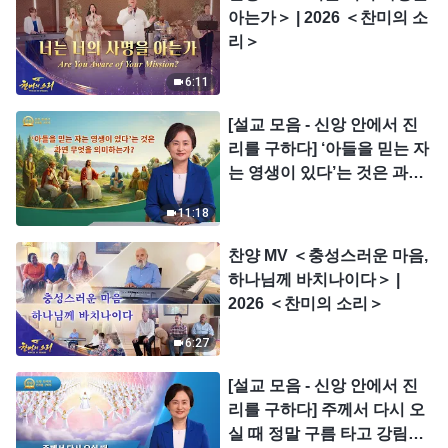
아는가＞ | 2026 ＜찬미의 소
리＞
6:11
[설교 모음 - 신앙 안에서 진
리를 구하다] ‘아들을 믿는 자
는 영생이 있다’는 것은 과연
무엇을 의미하는가?
11:18
찬양 MV ＜충성스러운 마음,
하나님께 바치나이다＞ |
2026 ＜찬미의 소리＞
6:27
[설교 모음 - 신앙 안에서 진
리를 구하다] 주께서 다시 오
실 때 정말 구름 타고 강림하