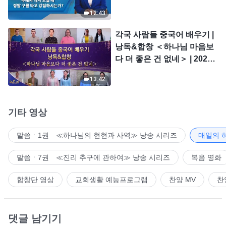
시는가?
12:43
각국 사람들 중국어 배우기 |
낭독&합창 ＜하나님 마음보
다 더 좋은 건 없네＞ | 2026
＜찬미의 소리＞
13:42
기타 영상
말씀ㆍ1권 ≪하나님의 현현과 사역≫ 낭송 시리즈
매일의 
말씀ㆍ7권 ≪진리 추구에 관하여≫ 낭송 시리즈
복음 영화
합창단 영상
교회생활 예능프로그램
찬양 MV
찬
댓글 남기기