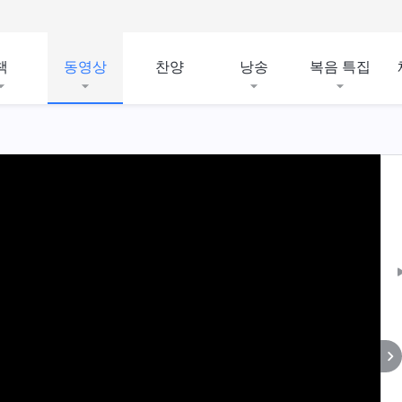
책
동영상
찬양
낭송
복음 특집