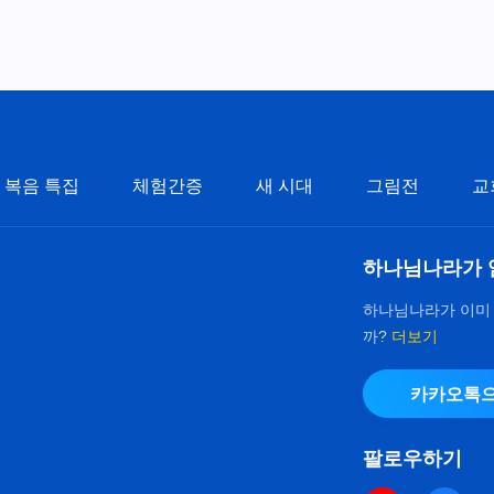
복음 특집
체험간증
새 시대
그림전
교
하나님나라가 
하나님나라가 이미
까?
더보기
카카오톡으
팔로우하기