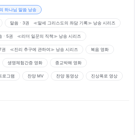
의 하나님 말씀 낭송
말씀ㆍ3권 ≪말세 그리스도의 좌담 기록≫ 낭송 시리즈
씀ㆍ5권 ≪리더 일꾼의 직책≫ 낭송 시리즈
7권 ≪진리 추구에 관하여≫ 낭송 시리즈
복음 영화
생명체험간증 영화
종교박해 영화
프로그램
찬양 MV
찬양 동영상
진상폭로 영상