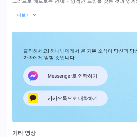
그러므로 베드로는 언제나 영적인 느낌을 찾는 것과 영계의
나의 마음을 어느 정도 살필 수 있었을 뿐만 아니라 사탄
베드로의 체험을 통해 쉽게 알 수 있듯이, 사람이 나를
더보기
가장 잘 아는 사람이 되었다.
야 한다. 너에게 나를 위해 겉으로 얼마를 ‘헌신’하라고 하
지 못한다면, 네가 말하는 믿음과 사랑, 충성심은 전부 환
알지 못하는 사람이 될 것이다. 그리하여 또다시 사탄의 
멸망의 대상이 될 것이다. 그러나 나의 말에 냉담하다면 의
클릭하세요! 하나님에게서 온 기쁜 소식이 당신과 당
네가 영계의 문을 통해 그 안에서 나의 형벌을 받는 각양각
가족에게 임할 것입니다.
않고, 소극적이지 않았으며, 또 나의 말을 거부하지 않았
―＜말씀ㆍ1권 하나님의 
어느 누가 나의 말에서 꼬투리를 잡지 않았더냐? 어느 누가
Messenger로 연락하기
않았더냐? 그들은 나의 말에서 나를 알고자 한 것이 아니라
이것이 나에게 직접적으로 대적한 것이 아니더냐? 내 말은 
카카오톡으로 대화하기
나 했다. 그런데 너희는 더 높은 차원에서 분명하게 깨달은
겠다. 나의 말을 깨닫지 못하고, 받아들이지 않으며, 실행하
물이 될 것이다!
기타 영상