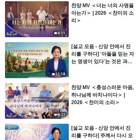
찬양 MV ＜너는 너의 사명을
아는가＞ | 2026 ＜찬미의 소
리＞
6:11
[설교 모음 - 신앙 안에서 진
리를 구하다] ‘아들을 믿는 자
는 영생이 있다’는 것은 과연
무엇을 의미하는가?
11:18
찬양 MV ＜충성스러운 마음,
하나님께 바치나이다＞ |
2026 ＜찬미의 소리＞
6:27
[설교 모음 - 신앙 안에서 진
리를 구하다] 주께서 다시 오