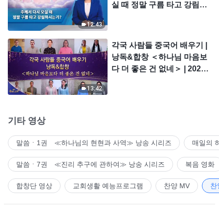
실 때 정말 구름 타고 강림하
시는가?
12:43
각국 사람들 중국어 배우기 |
낭독&합창 ＜하나님 마음보
다 더 좋은 건 없네＞ | 2026
＜찬미의 소리＞
13:42
기타 영상
말씀ㆍ1권 ≪하나님의 현현과 사역≫ 낭송 시리즈
매일의 
말씀ㆍ7권 ≪진리 추구에 관하여≫ 낭송 시리즈
복음 영화
합창단 영상
교회생활 예능프로그램
찬양 MV
찬