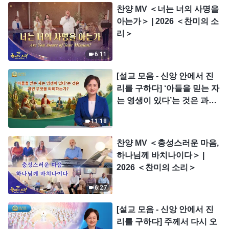
찬양 MV ＜너는 너의 사명을
아는가＞ | 2026 ＜찬미의 소
리＞
6:11
[설교 모음 - 신앙 안에서 진
리를 구하다] ‘아들을 믿는 자
는 영생이 있다’는 것은 과연
무엇을 의미하는가?
11:18
찬양 MV ＜충성스러운 마음,
하나님께 바치나이다＞ |
2026 ＜찬미의 소리＞
6:27
[설교 모음 - 신앙 안에서 진
리를 구하다] 주께서 다시 오