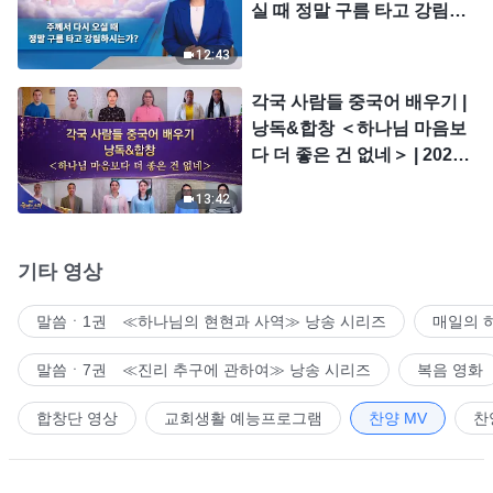
실 때 정말 구름 타고 강림하
시는가?
12:43
각국 사람들 중국어 배우기 |
낭독&합창 ＜하나님 마음보
다 더 좋은 건 없네＞ | 2026
＜찬미의 소리＞
13:42
기타 영상
말씀ㆍ1권 ≪하나님의 현현과 사역≫ 낭송 시리즈
매일의 
말씀ㆍ7권 ≪진리 추구에 관하여≫ 낭송 시리즈
복음 영화
합창단 영상
교회생활 예능프로그램
찬양 MV
찬