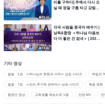
리를 구하다] 주께서 다시 오
실 때 정말 구름 타고 강림하
시는가?
12:43
각국 사람들 중국어 배우기 |
낭독&합창 ＜하나님 마음보
다 더 좋은 건 없네＞ | 2026
＜찬미의 소리＞
13:42
기타 영상
말씀ㆍ1권 ≪하나님의 현현과 사역≫ 낭송 시리즈
매일의 
말씀ㆍ7권 ≪진리 추구에 관하여≫ 낭송 시리즈
복음 영화
합창단 영상
교회생활 예능프로그램
찬양 MV
찬