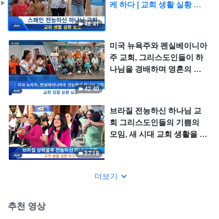
케 하다 | 교회 생활 실황 보
도 4회
48:41
미국 뉴욕주와 펜실베이니아
주 교회, 그리스도인들이 하
나님을 경배하며 영혼의 자
양분을 얻다 | 교회 생활 실황
42:40
보도 3회
브라질 전능하신 하나님 교
회 그리스도인들의 기쁨의
모임, 새 시대 교회 생활을 누
리다 | 교회 생활 실황 보도 2
37:18
회
더보기
추천 영상