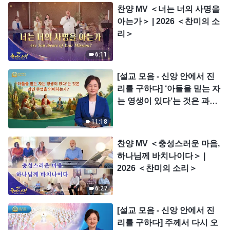
찬양 MV ＜너는 너의 사명을
아는가＞ | 2026 ＜찬미의 소
리＞
6:11
[설교 모음 - 신앙 안에서 진
리를 구하다] ‘아들을 믿는 자
는 영생이 있다’는 것은 과연
무엇을 의미하는가?
11:18
찬양 MV ＜충성스러운 마음,
하나님께 바치나이다＞ |
2026 ＜찬미의 소리＞
6:27
[설교 모음 - 신앙 안에서 진
리를 구하다] 주께서 다시 오