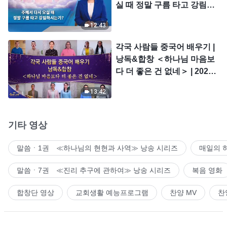
실 때 정말 구름 타고 강림하
시는가?
12:43
각국 사람들 중국어 배우기 |
낭독&합창 ＜하나님 마음보
다 더 좋은 건 없네＞ | 2026
＜찬미의 소리＞
13:42
기타 영상
말씀ㆍ1권 ≪하나님의 현현과 사역≫ 낭송 시리즈
매일의 
말씀ㆍ7권 ≪진리 추구에 관하여≫ 낭송 시리즈
복음 영화
합창단 영상
교회생활 예능프로그램
찬양 MV
찬