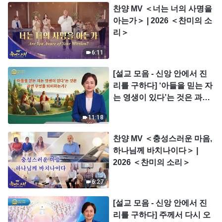
찬양 MV ＜너는 너의 사명을
아는가＞ | 2026 ＜찬미의 소
리＞
6:11
[설교 모음 - 신앙 안에서 진
리를 구하다] ‘아들을 믿는 자
는 영생이 있다’는 것은 과연
무엇을 의미하는가?
11:18
찬양 MV ＜충성스러운 마음,
하나님께 바치나이다＞ |
2026 ＜찬미의 소리＞
6:27
[설교 모음 - 신앙 안에서 진
리를 구하다] 주께서 다시 오