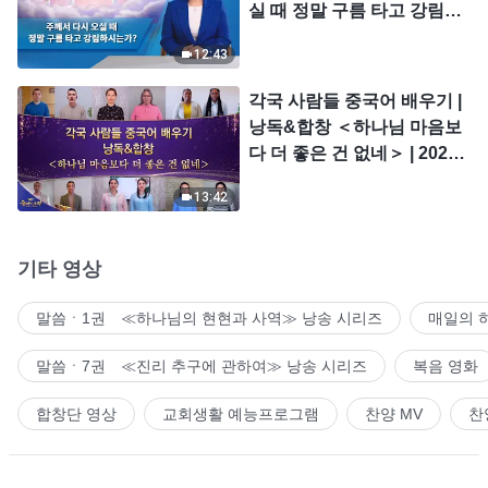
실 때 정말 구름 타고 강림하
시는가?
12:43
각국 사람들 중국어 배우기 |
낭독&합창 ＜하나님 마음보
다 더 좋은 건 없네＞ | 2026
＜찬미의 소리＞
13:42
기타 영상
말씀ㆍ1권 ≪하나님의 현현과 사역≫ 낭송 시리즈
매일의 
말씀ㆍ7권 ≪진리 추구에 관하여≫ 낭송 시리즈
복음 영화
합창단 영상
교회생활 예능프로그램
찬양 MV
찬