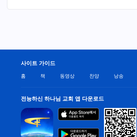
4
형제자매 새 노래 부르네.
하나님나라 삶 비교할 수 없게 기쁘네.
우리는 하나님의 영광 보았네. 흥분된 마음 뛰고 기쁘네.
눈에서 감격의 눈물 흘리고 마음으로 즐겁게 노래하네.
사이트 가이드
아름다운 춤으로 하나님에 대한 사랑 표현하네.
홈
책
동영상
찬양
낭송
우리의 영은 해방되고 자유롭네.
전능하신 하나님 교회 앱 다운로드
형제자매 모두 하나님 찬미하러 왔네.
하나님 찬양하는 노랫소리 크고 뚜렷하여,
온 우주, 하늘과 땅을 진동하네.