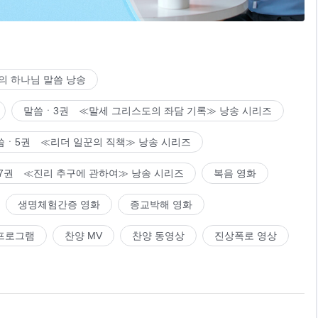
의 하나님 말씀 낭송
말씀ㆍ3권 ≪말세 그리스도의 좌담 기록≫ 낭송 시리즈
씀ㆍ5권 ≪리더 일꾼의 직책≫ 낭송 시리즈
7권 ≪진리 추구에 관하여≫ 낭송 시리즈
복음 영화
생명체험간증 영화
종교박해 영화
프로그램
찬양 MV
찬양 동영상
진상폭로 영상