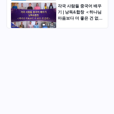
찬양 댄스 ＜하나님을 사랑하는
자는 빛 속에서 사네＞
각국 사람들 중국어 배우
기 | 낭독&합창 ＜하나님
3:30
마음보다 더 좋은 건 없네
＞ | 2026 ＜찬미의 소리
13:42
찬양 댄스 ＜피조물의 고백＞
＞
5:05
찬양 댄스 ＜다행히 돌아오신 하
나님 만나＞
3:41
찬양 댄스 ＜하나님을 사랑하는
자 참 행복해요＞
3:26
찬양 댄스 ＜새 삶을 찬양하네＞