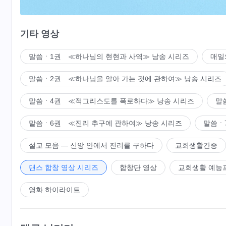
우리는 정결케 되어 하나님께 순종할 수 있네.
기타 영상
이는 정말로 하나님의 크나큰 구원이네.
말씀ㆍ1권 ≪하나님의 현현과 사역≫ 낭송 시리즈
매일
가정과 세속의 얽매임 버리고, 충심으로 우리 본분 다해,
말씀ㆍ2권 ≪하나님을 알아 가는 것에 관하여≫ 낭송 시리즈
육체 배반하고
진리
실행하네.
말씀ㆍ4권 ≪적그리스도를 폭로하다≫ 낭송 시리즈
말
하나님 뜻에 순종하고 하나님 만족시키네.
말씀ㆍ6권 ≪진리 추구에 관하여≫ 낭송 시리즈
말씀ㆍ
형제자매 모두 하나님 찬미하러 왔네.
설교 모음 ― 신앙 안에서 진리를 구하다
교회생활간증
하나님 보좌 앞에서 하나님 찬미할 수 있네.
댄스 합창 영상 시리즈
합창단 영상
교회생활 예능
이는 하나님 은혜와 축복이네.
영화 하이라이트
이는 하나님 은혜와 축복이네.
3