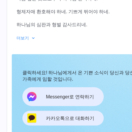
형제자매 환호해야 하네. 기쁘게 뛰어야 하네.
하나님의 심판과 형벌 감사드리네.
우리 정결케 하여 새사람으로 변화시키네.
더보기
형제자매 모두 하나님 찬미하러 왔네.
우리는
전능하신 하나님
찬미하러 왔네.
클릭하세요! 하나님에게서 온 기쁜 소식이 당신과 당
그는 한무리 사람을 정복하고 구원하여 얻었네.
가족에게 임할 것입니다.
그는 한무리 사람을 정복하고 구원하여 얻었네.
Messenger로 연락하기
2
형제자매 새 노래 부르네.
카카오톡으로 대화하기
하나님 공의로움과 거룩함 찬미하네.