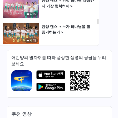
찬양 댄스 ＜진정 하나님 사랑하
니 가장 행복하네＞
4:15
찬양 댄스 ＜누가 하나님을 잘
증거하는가＞
4:45
찬양 댄스 ＜승리하신 전능하신
어린양의 발자취를 따라 풍성한 생명의 공급을 누려
하나님 찬양하네＞
보세요
4:40
찬양 댄스 ＜나의 삶은 자유롭네
＞
4:10
찬양 댄스 ＜하나님나라의 아름
다운 모습 항상 새롭네＞
추천 영상