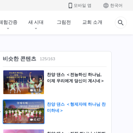
4:23
모바일 앱
한국어
찬양 댄스 ＜하나님을 사랑하는
자 인정받네＞
체험간증
새 시대
그림전
교회 소개
3:25
찬양 댄스 ＜가슴속 하나님 향한
사랑 노래해＞
비슷한 콘텐츠
125
/
163
4:21
찬양 댄스 ＜전능하신 하나님,
이제 우리에게 당신이 계시네＞
4:16
찬양 댄스 ＜형제자매 하나님 찬
미하네＞
4:47