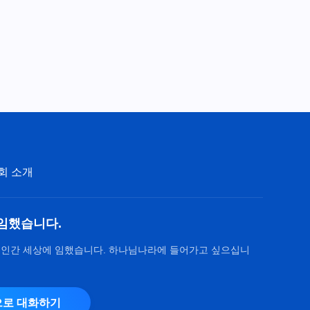
을 찬양하세＞
3:04
찬양 댄스 ＜하나님은 인류를 위
해 더 아름다운 내일을 창조하시
네＞
4:07
찬양 댄스 ＜하나님의 사랑 우리
를 가깝게 하네＞
회 소개
3:40
찬양 댄스 ＜대업을 이루신 하나
님을 찬양해요＞
임했습니다.
4:03
 인간 세상에 임했습니다. 하나님나라에 들어가고 싶으십니
찬양 댄스 ＜거룩한 나라가 나타
났도다＞
로 대화하기