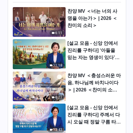
3:29
찬양 MV ＜너는 너의 사
찬양 댄스 ＜하나님 향한 사랑의
명을 아는가＞ | 2026 ＜
노래 멈출 수 없네＞
찬미의 소리＞
4:49
6:11
[설교 모음 - 신앙 안에서
찬양 댄스 ＜하나님은 내 마음속
진리를 구하다] ‘아들을
에＞
믿는 자는 영생이 있다’는
3:53
것은 과연 무엇을 의미하
11:18
는가?
찬양 댄스 ＜인자가 땅에 강림하
찬양 MV ＜충성스러운 마
셨네＞
음, 하나님께 바치나이다
＞ | 2026 ＜찬미의 소리
4:19
＞
6:27
찬양 댄스 ＜그리스도의 나라가
[설교 모음 - 신앙 안에서
실현되었네＞
진리를 구하다] 주께서 다
4:37
시 오실 때 정말 구름 타고
강림하시는가?
12:43