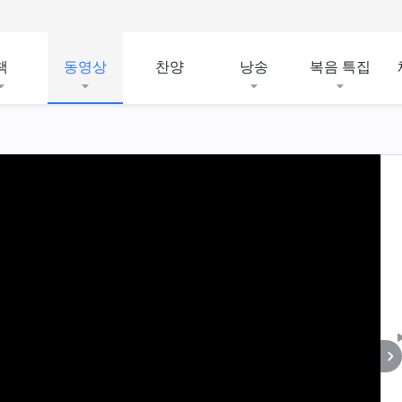
책
동영상
찬양
낭송
복음 특집