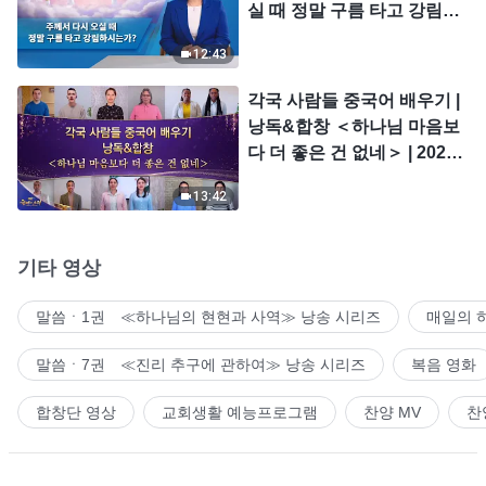
실 때 정말 구름 타고 강림하
시는가?
12:43
각국 사람들 중국어 배우기 |
낭독&합창 ＜하나님 마음보
다 더 좋은 건 없네＞ | 2026
＜찬미의 소리＞
13:42
기타 영상
말씀ㆍ1권 ≪하나님의 현현과 사역≫ 낭송 시리즈
매일의 
말씀ㆍ7권 ≪진리 추구에 관하여≫ 낭송 시리즈
복음 영화
합창단 영상
교회생활 예능프로그램
찬양 MV
찬