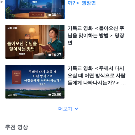
까?＞ 명장면
38:11
기독교 영화 ＜돌아오신 주
님을 맞이하는 방법＞ 명장
면
16:27
기독교 영화 ＜주께서 다시
오실 때 어떤 방식으로 사람
들에게 나타나시는가?＞ 명
장면
25:00
더보기
추천 영상