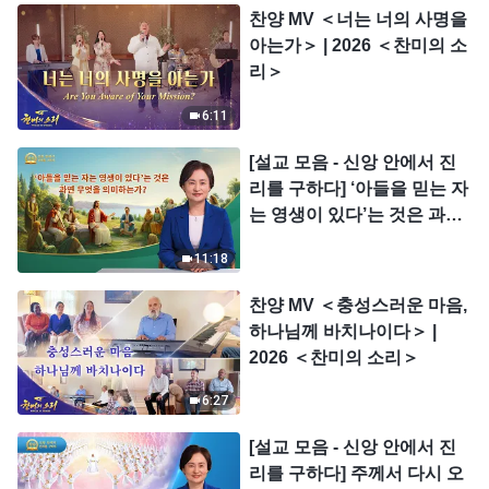
찬양 MV ＜너는 너의 사명을
아는가＞ | 2026 ＜찬미의 소
리＞
6:11
[설교 모음 - 신앙 안에서 진
리를 구하다] ‘아들을 믿는 자
는 영생이 있다’는 것은 과연
무엇을 의미하는가?
11:18
찬양 MV ＜충성스러운 마음,
하나님께 바치나이다＞ |
2026 ＜찬미의 소리＞
6:27
[설교 모음 - 신앙 안에서 진
리를 구하다] 주께서 다시 오