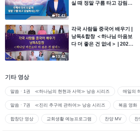
실 때 정말 구름 타고 강림하
시는가?
12:43
각국 사람들 중국어 배우기 |
낭독&합창 ＜하나님 마음보
다 더 좋은 건 없네＞ | 2026
＜찬미의 소리＞
13:42
기타 영상
말씀ㆍ1권 ≪하나님의 현현과 사역≫ 낭송 시리즈
매일의 
말씀ㆍ7권 ≪진리 추구에 관하여≫ 낭송 시리즈
복음 영화
합창단 영상
교회생활 예능프로그램
찬양 MV
찬