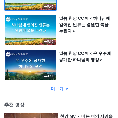
5:47
말씀 찬양 CCM ＜하나님께
얻어진 인류는 영원한 복을
누린다＞
5:19
말씀 찬양 CCM ＜온 우주에
공개한 하나님의 행정＞
4:23
더보기
추천 영상
찬양 MV ＜너는 너의 사명을