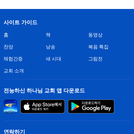
사이트 가이드
홈
책
동영상
찬양
낭송
복음 특집
체험간증
새 시대
그림전
교회 소개
전능하신 하나님 교회 앱 다운로드
연락하기