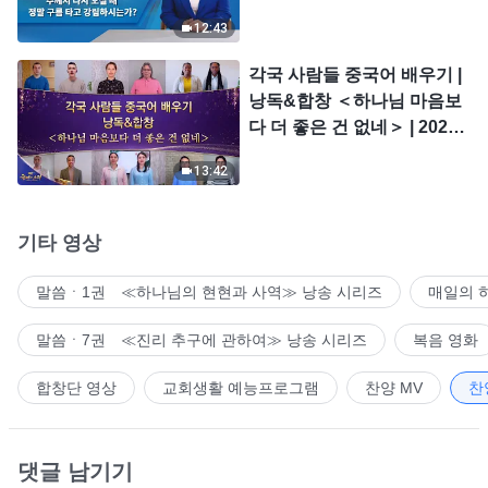
시는가?
12:43
각국 사람들 중국어 배우기 |
낭독&합창 ＜하나님 마음보
다 더 좋은 건 없네＞ | 2026
＜찬미의 소리＞
13:42
기타 영상
말씀ㆍ1권 ≪하나님의 현현과 사역≫ 낭송 시리즈
매일의 
말씀ㆍ7권 ≪진리 추구에 관하여≫ 낭송 시리즈
복음 영화
합창단 영상
교회생활 예능프로그램
찬양 MV
찬
댓글 남기기