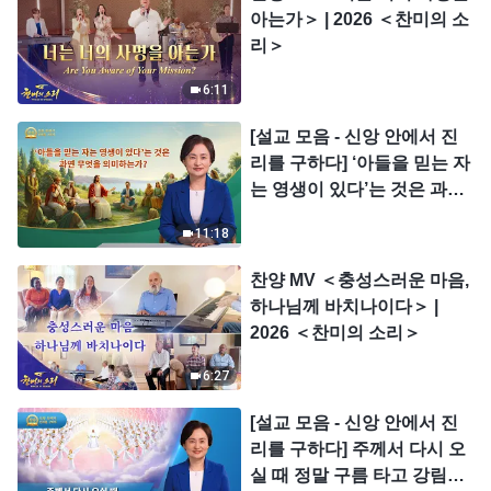
아는가＞ | 2026 ＜찬미의 소
리＞
6:11
[설교 모음 - 신앙 안에서 진
리를 구하다] ‘아들을 믿는 자
는 영생이 있다’는 것은 과연
무엇을 의미하는가?
11:18
찬양 MV ＜충성스러운 마음,
하나님께 바치나이다＞ |
2026 ＜찬미의 소리＞
6:27
[설교 모음 - 신앙 안에서 진
리를 구하다] 주께서 다시 오
실 때 정말 구름 타고 강림하