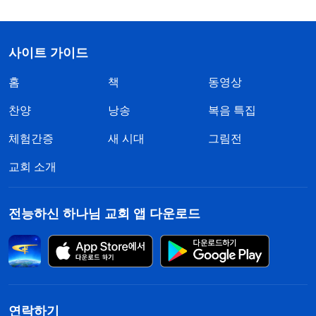
사이트 가이드
홈
책
동영상
찬양
낭송
복음 특집
체험간증
새 시대
그림전
교회 소개
전능하신 하나님 교회 앱 다운로드
연락하기