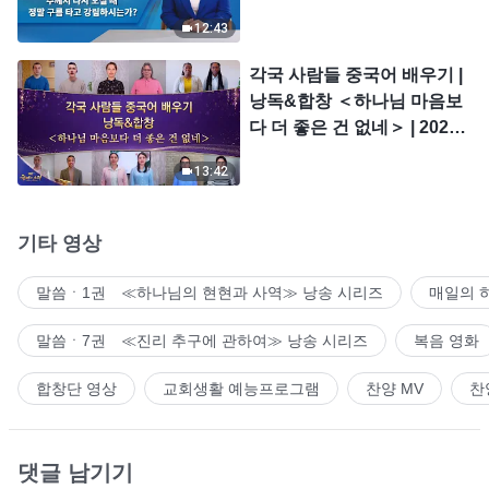
시는가?
12:43
각국 사람들 중국어 배우기 |
낭독&합창 ＜하나님 마음보
다 더 좋은 건 없네＞ | 2026
＜찬미의 소리＞
13:42
기타 영상
말씀ㆍ1권 ≪하나님의 현현과 사역≫ 낭송 시리즈
매일의 
말씀ㆍ7권 ≪진리 추구에 관하여≫ 낭송 시리즈
복음 영화
합창단 영상
교회생활 예능프로그램
찬양 MV
찬
댓글 남기기