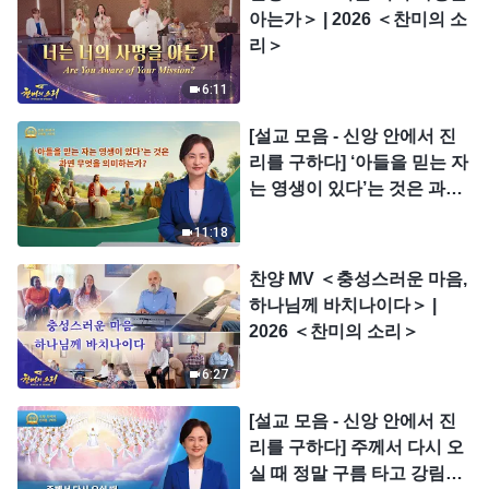
아는가＞ | 2026 ＜찬미의 소
리＞
6:11
[설교 모음 - 신앙 안에서 진
리를 구하다] ‘아들을 믿는 자
는 영생이 있다’는 것은 과연
무엇을 의미하는가?
11:18
찬양 MV ＜충성스러운 마음,
하나님께 바치나이다＞ |
2026 ＜찬미의 소리＞
6:27
[설교 모음 - 신앙 안에서 진
리를 구하다] 주께서 다시 오
실 때 정말 구름 타고 강림하