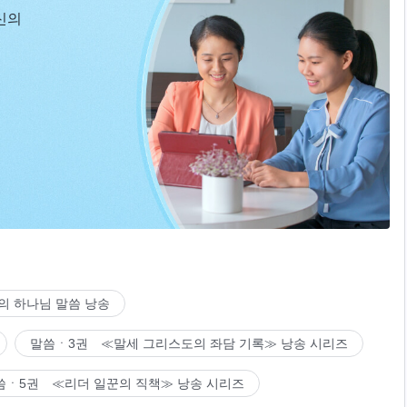
신의
의 하나님 말씀 낭송
말씀ㆍ3권 ≪말세 그리스도의 좌담 기록≫ 낭송 시리즈
씀ㆍ5권 ≪리더 일꾼의 직책≫ 낭송 시리즈