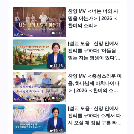
전능하신 하나님 말씀 낭송 ＜부
찬양 MV ＜너는 너의 사
록 6 적그리스도의 인품과 성품
본질에 관한 정리(3)＞ (제 3 부)
명을 아는가＞ | 2026 ＜
43:06
찬미의 소리＞
6:11
전능하신 하나님 말씀 낭송 ＜부
록 6 적그리스도의 인품과 성품
[설교 모음 - 신앙 안에서
본질에 관한 정리(3)＞ (제 4 부)
진리를 구하다] ‘아들을
35:38
믿는 자는 영생이 있다’는
것은 과연 무엇을 의미하
11:18
는가?
찬양 MV ＜충성스러운 마
음, 하나님께 바치나이다
＞ | 2026 ＜찬미의 소리
＞
6:27
[설교 모음 - 신앙 안에서
진리를 구하다] 주께서 다
시 오실 때 정말 구름 타고
강림하시는가?
12:43