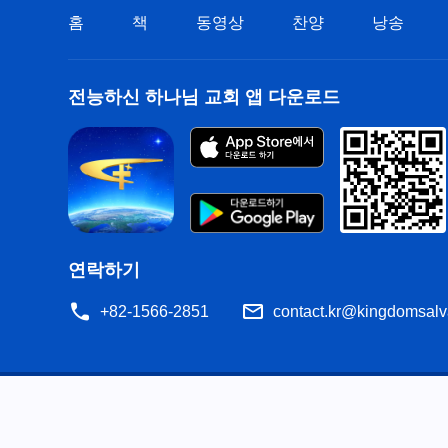
홈
책
동영상
찬양
낭송
전능하신 하나님 교회 앱 다운로드
연락하기
+82-1566-2851
contact.kr@kingdomsalv
공지
이용약관
개인정보처리방침
저작권 명시
쿠
공유
성경은 개역한글에서 인용하였습니다. 이 사이트에는 부분적