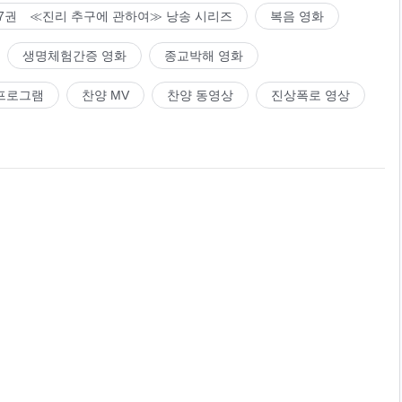
7권 ≪진리 추구에 관하여≫ 낭송 시리즈
복음 영화
생명체험간증 영화
종교박해 영화
프로그램
찬양 MV
찬양 동영상
진상폭로 영상