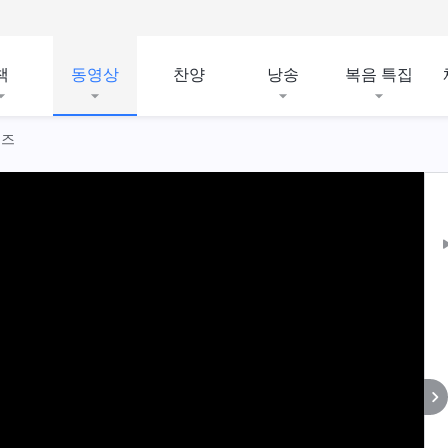
책
동영상
찬양
낭송
복음 특집
리즈