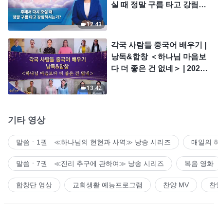
실 때 정말 구름 타고 강림하
시는가?
12:43
각국 사람들 중국어 배우기 |
낭독&합창 ＜하나님 마음보
다 더 좋은 건 없네＞ | 2026
＜찬미의 소리＞
13:42
기타 영상
말씀ㆍ1권 ≪하나님의 현현과 사역≫ 낭송 시리즈
매일의 
말씀ㆍ7권 ≪진리 추구에 관하여≫ 낭송 시리즈
복음 영화
합창단 영상
교회생활 예능프로그램
찬양 MV
찬