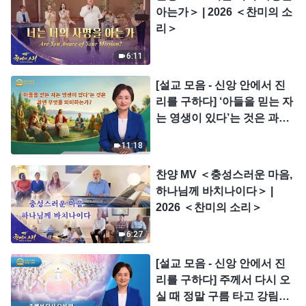
아는가＞ | 2026 ＜찬미의 소
리＞
6:11
[설교 모음 - 신앙 안에서 진
리를 구하다] ‘아들을 믿는 자
는 영생이 있다’는 것은 과연
무엇을 의미하는가?
11:18
찬양 MV ＜충성스러운 마음,
하나님께 바치나이다＞ |
2026 ＜찬미의 소리＞
6:27
[설교 모음 - 신앙 안에서 진
리를 구하다] 주께서 다시 오
실 때 정말 구름 타고 강림하