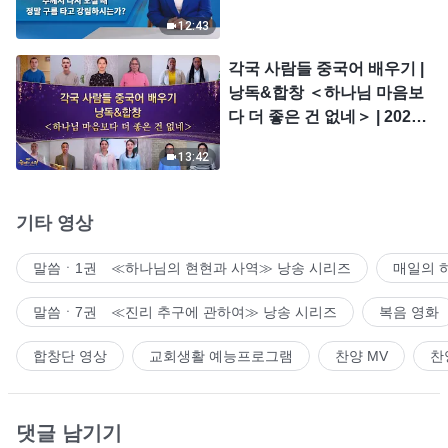
시는가?
12:43
각국 사람들 중국어 배우기 |
낭독&합창 ＜하나님 마음보
다 더 좋은 건 없네＞ | 2026
＜찬미의 소리＞
13:42
기타 영상
말씀ㆍ1권 ≪하나님의 현현과 사역≫ 낭송 시리즈
매일의 
말씀ㆍ7권 ≪진리 추구에 관하여≫ 낭송 시리즈
복음 영화
합창단 영상
교회생활 예능프로그램
찬양 MV
찬
댓글 남기기