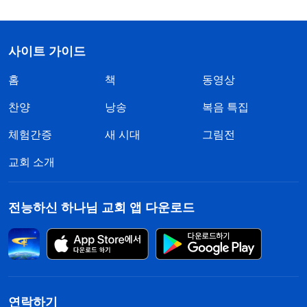
사이트 가이드
홈
책
동영상
찬양
낭송
복음 특집
체험간증
새 시대
그림전
교회 소개
전능하신 하나님 교회 앱 다운로드
연락하기