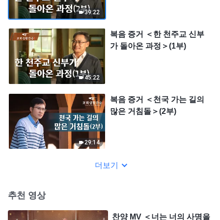
39:22
복음 증거 ＜한 천주교 신부
가 돌아온 과정＞(1부)
45:22
복음 증거 ＜천국 가는 길의
많은 거침돌＞(2부)
29:14
더보기
추천 영상
찬양 MV ＜너는 너의 사명을