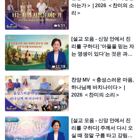
아는가＞ | 2026 ＜찬미의 소
리＞
6:11
[설교 모음 - 신앙 안에서 진
리를 구하다] ‘아들을 믿는 자
는 영생이 있다’는 것은 과연
무엇을 의미하는가?
11:18
찬양 MV ＜충성스러운 마음,
하나님께 바치나이다＞ |
2026 ＜찬미의 소리＞
6:27
[설교 모음 - 신앙 안에서 진
리를 구하다] 주께서 다시 오
실 때 정말 구름 타고 강림하