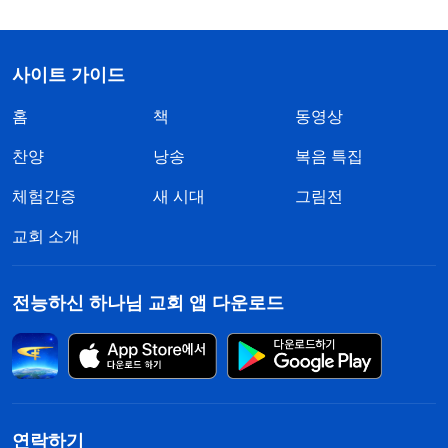
사이트 가이드
홈
책
동영상
찬양
낭송
복음 특집
체험간증
새 시대
그림전
교회 소개
전능하신 하나님 교회 앱 다운로드
연락하기