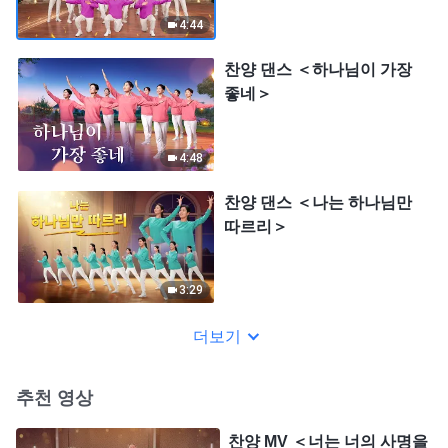
4:44
찬양 댄스 ＜하나님이 가장
좋네＞
4:48
찬양 댄스 ＜나는 하나님만
따르리＞
3:29
더보기
추천 영상
찬양 MV ＜너는 너의 사명을