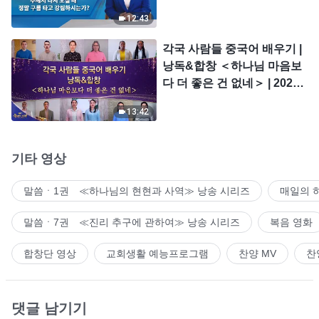
시는가?
12:43
각국 사람들 중국어 배우기 |
낭독&합창 ＜하나님 마음보
다 더 좋은 건 없네＞ | 2026
＜찬미의 소리＞
13:42
기타 영상
말씀ㆍ1권 ≪하나님의 현현과 사역≫ 낭송 시리즈
매일의 
말씀ㆍ7권 ≪진리 추구에 관하여≫ 낭송 시리즈
복음 영화
합창단 영상
교회생활 예능프로그램
찬양 MV
찬
댓글 남기기