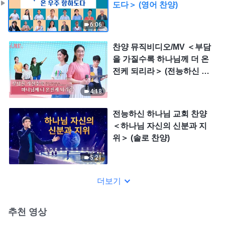
도다＞ (영어 찬양)
6:06
찬양 뮤직비디오/MV ＜부담
을 가질수록 하나님께 더 온
전케 되리라＞ (전능하신 하
나님 교회 찬양)
4:18
전능하신 하나님 교회 찬양
＜하나님 자신의 신분과 지
위＞ (솔로 찬양)
5:21
더보기
추천 영상