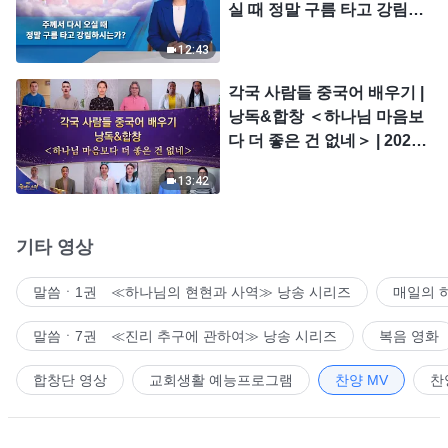
실 때 정말 구름 타고 강림하
시는가?
12:43
각국 사람들 중국어 배우기 |
낭독&합창 ＜하나님 마음보
다 더 좋은 건 없네＞ | 2026
＜찬미의 소리＞
13:42
기타 영상
말씀ㆍ1권 ≪하나님의 현현과 사역≫ 낭송 시리즈
매일의 
말씀ㆍ7권 ≪진리 추구에 관하여≫ 낭송 시리즈
복음 영화
합창단 영상
교회생활 예능프로그램
찬양 MV
찬