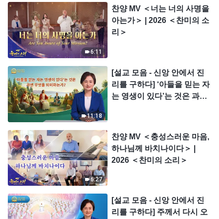
찬양 MV ＜너는 너의 사명을
아는가＞ | 2026 ＜찬미의 소
리＞
6:11
[설교 모음 - 신앙 안에서 진
리를 구하다] ‘아들을 믿는 자
는 영생이 있다’는 것은 과연
무엇을 의미하는가?
11:18
찬양 MV ＜충성스러운 마음,
하나님께 바치나이다＞ |
2026 ＜찬미의 소리＞
6:27
[설교 모음 - 신앙 안에서 진
리를 구하다] 주께서 다시 오