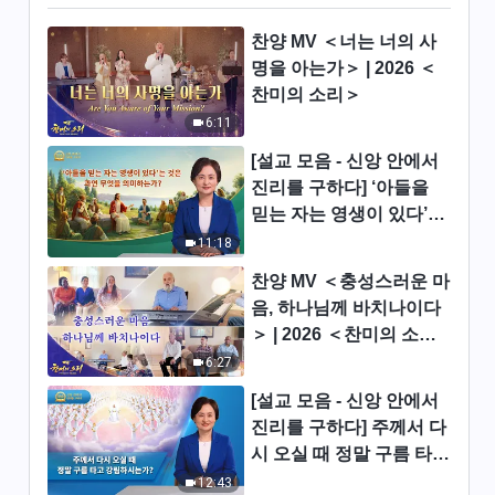
3:45
찬양 MV ＜너는 너의 사
명을 아는가＞ | 2026 ＜
찬양 댄스 ＜전능하신 하나님 따
찬미의 소리＞
라 빛의 길 가네＞
6:11
3:25
[설교 모음 - 신앙 안에서
진리를 구하다] ‘아들을
찬양 댄스 ＜다행히 돌아오신 하
믿는 자는 영생이 있다’는
나님 만나＞
것은 과연 무엇을 의미하
11:18
5:03
는가?
찬양 MV ＜충성스러운 마
찬양 댄스 ＜노래하고 춤추며 하
음, 하나님께 바치나이다
나님을 찬양하네＞
＞ | 2026 ＜찬미의 소리
＞
6:27
5:26
[설교 모음 - 신앙 안에서
찬양 댄스 ＜새 삶을 노래해＞
진리를 구하다] 주께서 다
시 오실 때 정말 구름 타고
4:30
강림하시는가?
12:43