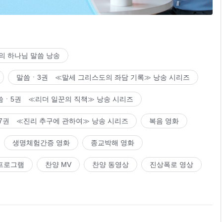
의 하나님 말씀 낭송
말씀ㆍ3권 ≪말세 그리스도의 좌담 기록≫ 낭송 시리즈
씀ㆍ5권 ≪리더 일꾼의 직책≫ 낭송 시리즈
7권 ≪진리 추구에 관하여≫ 낭송 시리즈
복음 영화
생명체험간증 영화
종교박해 영화
프로그램
찬양 MV
찬양 동영상
진상폭로 영상