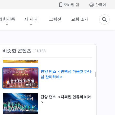
당신을 찾고 있어요＞
모바일 앱
한국어
5:00
체험간증
새 시대
그림전
교회 소개
찬양 댄스 ＜나는 넘치는 하나님
의 사랑 받았네＞
6:23
찬양 댄스 ＜하나님의 구원 너무
비슷한 콘텐츠
21
/
163
실제적이네＞
5:12
찬양 댄스 ＜만백성 마음껏 하나
님 찬미하네＞
4:44
찬양 댄스 ＜패괴된 인류의 비애
＞
7:45