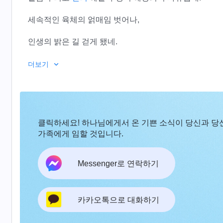
세속적인 육체의 얽매임 벗어나,
인생의 밝은 길 걷게 됐네.
마음에 감사와 찬미 가득하고,
더보기
기쁜 마음 표현할 길 없네.
2
클릭하세요! 하나님에게서 온 기쁜 소식이 당신과 당
우리는 날마다 하나님 말씀을 누리고
가족에게 임할 것입니다.
심판 받아들이며 자신을 인식하네.
Messenger로 연락하기
말씀 실행하며 하나님께 회개하고,
새사람의 모습으로 사네.
카카오톡으로 대화하기
우리는 심판으로 정결케 되어