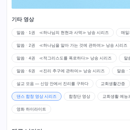
사탄의 패괴에서 벗어났네.
기타 영상
우리는 진실로 변화되었고,
말씀ㆍ1권 ≪하나님의 현현과 사역≫ 낭송 시리즈
매일
이는 모두 전능하신 하나님의 구원과 은혜 덕분이네.
말씀ㆍ2권 ≪하나님을 알아 가는 것에 관하여≫ 낭송 시리즈
3
말씀ㆍ4권 ≪적그리스도를 폭로하다≫ 낭송 시리즈
말
전능하신 하나님
사탄 물리치셨고
말씀ㆍ6권 ≪진리 추구에 관하여≫ 낭송 시리즈
말씀ㆍ
환난과 시련으로 이긴 자 온전케 하셨네.
설교 모음 ― 신앙 안에서 진리를 구하다
교회생활간증
하나님 공의 성품 나타났고
댄스 합창 영상 시리즈
합창단 영상
교회생활 예능
하나님 대적하는 자 모두 멸망되네.
영화 하이라이트
진심으로 믿는 자
하나님의 은혜
받고,
진리 추구하는 자 구원받네.