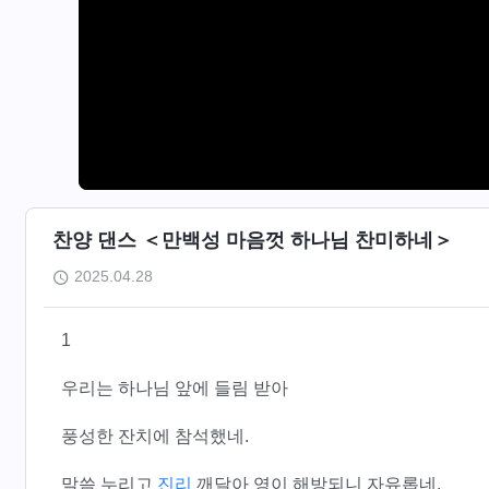
찬양 댄스 ＜만백성 마음껏 하나님 찬미하네＞
2025.04.28
1
우리는 하나님 앞에 들림 받아
풍성한 잔치에 참석했네.
말씀 누리고
진리
깨달아 영이 해방되니 자유롭네.