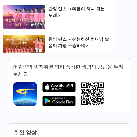
찬양 댄스 ＜마음이 하나 되는
노래＞
3:59
찬양 댄스 ＜전능하신 하나님 말
씀이 가장 소중하네＞
4:26
어린양의 발자취를 따라 풍성한 생명의 공급을 누려
찬양 댄스 ＜하나님은 묵묵히 모
보세요
든 사람을 붙들어 주고 공급하신
다＞
3:46
찬양 댄스 ＜하나님 백성의 기도
＞
4:01
찬양 댄스 ＜하나님 잃었을 때＞
추천 영상