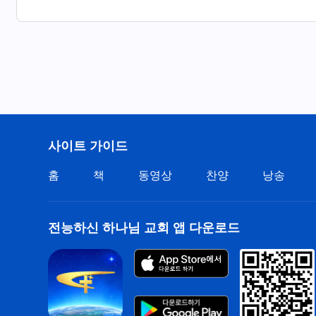
만백성 마음껏 하나님 찬미하네.
― ≪어린양을 따르며 새 노래 부르네≫ 중에서
사이트 가이드
홈
책
동영상
찬양
낭송
전능하신 하나님 교회 앱 다운로드