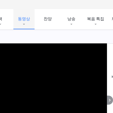
책
동영상
찬양
낭송
복음 특집