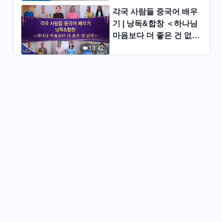
각국 사람들 중국어 배우
찬양 댄스 ＜어둠과 억압 속에서
기 | 낭독&합창 ＜하나님
일어나리＞
마음보다 더 좋은 건 없네
6:46
＞ | 2026 ＜찬미의 소리
13:42
＞
찬양 댄스 ＜달콤한 사랑의 노래
＞
3:48
찬양 댄스 ＜진리를 선포하여 인
류를 깨우시는 하나님＞
4:16
찬양 댄스 ＜영원히 하나님께 찬
양의 노래 부르네＞
5:34
찬양 댄스 ＜전능하신 하나님을
향한 찬양 영원히 멈추지 않으리