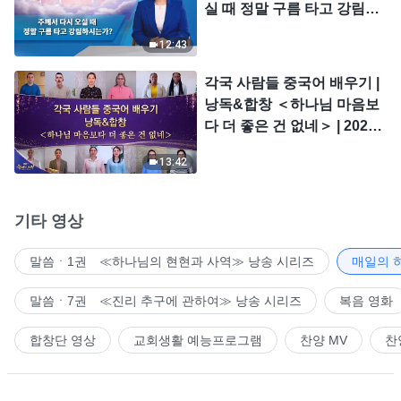
실 때 정말 구름 타고 강림하
시는가?
12:43
각국 사람들 중국어 배우기 |
낭독&합창 ＜하나님 마음보
다 더 좋은 건 없네＞ | 2026
＜찬미의 소리＞
13:42
기타 영상
말씀ㆍ1권 ≪하나님의 현현과 사역≫ 낭송 시리즈
매일의 
말씀ㆍ7권 ≪진리 추구에 관하여≫ 낭송 시리즈
복음 영화
합창단 영상
교회생활 예능프로그램
찬양 MV
찬