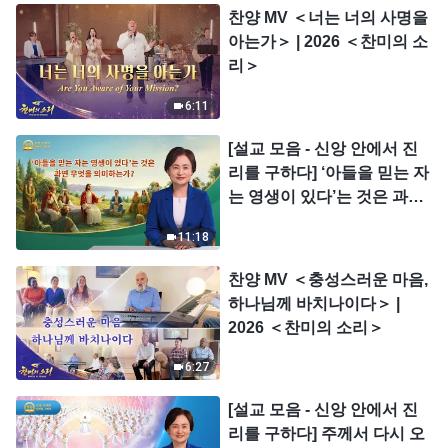
찬양 MV ＜너는 너의 사명을
아는가＞ | 2026 ＜찬미의 소
리＞
6:11
[설교 모음 - 신앙 안에서 진
리를 구하다] ‘아들을 믿는 자
는 영생이 있다’는 것은 과연
무엇을 의미하는가?
11:18
찬양 MV ＜충성스러운 마음,
하나님께 바치나이다＞ |
2026 ＜찬미의 소리＞
6:27
[설교 모음 - 신앙 안에서 진
리를 구하다] 주께서 다시 오