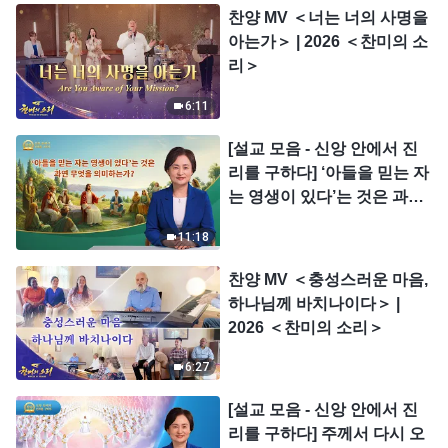
찬양 MV ＜너는 너의 사명을
아는가＞ | 2026 ＜찬미의 소
리＞
6:11
[설교 모음 - 신앙 안에서 진
리를 구하다] ‘아들을 믿는 자
는 영생이 있다’는 것은 과연
무엇을 의미하는가?
11:18
찬양 MV ＜충성스러운 마음,
하나님께 바치나이다＞ |
2026 ＜찬미의 소리＞
6:27
[설교 모음 - 신앙 안에서 진
리를 구하다] 주께서 다시 오