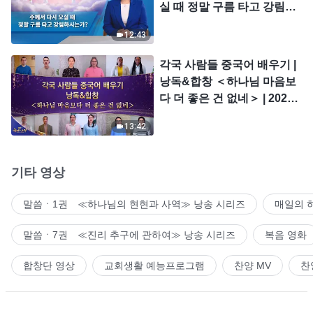
실 때 정말 구름 타고 강림하
시는가?
12:43
각국 사람들 중국어 배우기 |
낭독&합창 ＜하나님 마음보
다 더 좋은 건 없네＞ | 2026
＜찬미의 소리＞
13:42
기타 영상
말씀ㆍ1권 ≪하나님의 현현과 사역≫ 낭송 시리즈
매일의 
말씀ㆍ7권 ≪진리 추구에 관하여≫ 낭송 시리즈
복음 영화
합창단 영상
교회생활 예능프로그램
찬양 MV
찬