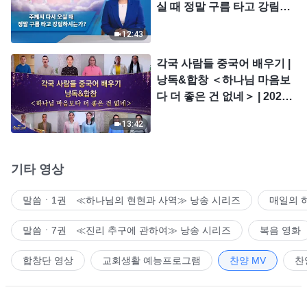
실 때 정말 구름 타고 강림하
시는가?
12:43
각국 사람들 중국어 배우기 |
낭독&합창 ＜하나님 마음보
다 더 좋은 건 없네＞ | 2026
＜찬미의 소리＞
13:42
기타 영상
말씀ㆍ1권 ≪하나님의 현현과 사역≫ 낭송 시리즈
매일의 
말씀ㆍ7권 ≪진리 추구에 관하여≫ 낭송 시리즈
복음 영화
합창단 영상
교회생활 예능프로그램
찬양 MV
찬