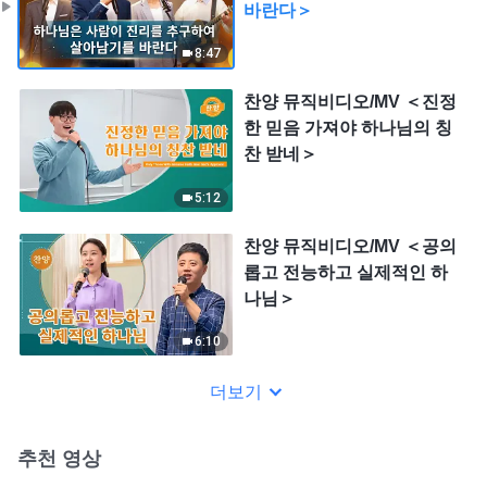
바란다＞
8:47
찬양 뮤직비디오/MV ＜진정
한 믿음 가져야 하나님의 칭
찬 받네＞
5:12
찬양 뮤직비디오/MV ＜공의
롭고 전능하고 실제적인 하
나님＞
6:10
더보기
추천 영상