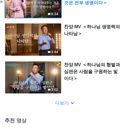
것은 전부 생명이다＞
6:34
찬양 MV ＜하나님 생명력의
나타남＞
3:44
찬양 MV ＜하나님의 형벌과
심판은 사람을 구원하는 빛
이다＞
3:02
더보기
추천 영상