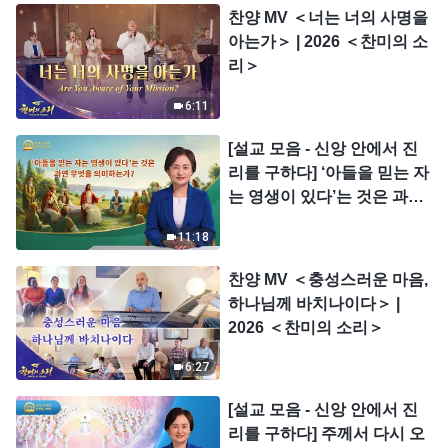
찬양 MV ＜너는 너의 사명을
아는가＞ | 2026 ＜찬미의 소
리＞
6:11
[설교 모음 - 신앙 안에서 진
리를 구하다] ‘아들을 믿는 자
는 영생이 있다’는 것은 과연
무엇을 의미하는가?
11:18
찬양 MV ＜충성스러운 마음,
하나님께 바치나이다＞ |
2026 ＜찬미의 소리＞
6:27
[설교 모음 - 신앙 안에서 진
리를 구하다] 주께서 다시 오