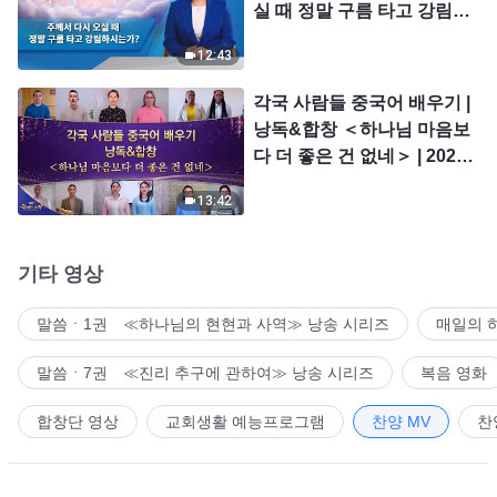
실 때 정말 구름 타고 강림하
시는가?
12:43
각국 사람들 중국어 배우기 |
낭독&합창 ＜하나님 마음보
다 더 좋은 건 없네＞ | 2026
＜찬미의 소리＞
13:42
기타 영상
말씀ㆍ1권 ≪하나님의 현현과 사역≫ 낭송 시리즈
매일의 
말씀ㆍ7권 ≪진리 추구에 관하여≫ 낭송 시리즈
복음 영화
합창단 영상
교회생활 예능프로그램
찬양 MV
찬