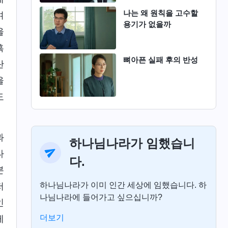
나는 왜 원칙을 고수할
며
용기가 없을까
을
흑
뼈아픈 실패 후의 반성
탄
을
도
과
하나님나라가 임했습니
나
다.
본
하나님나라가 이미 인간 세상에 임했습니다. 하
저
나님나라에 들어가고 싶으십니까?
인
더보기
게