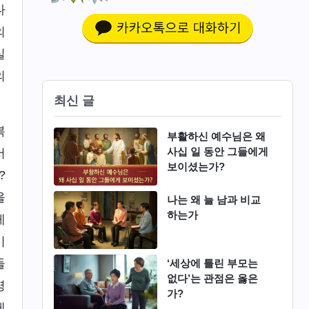
나
의
실
의
최신 글
복
부활하신 예수님은 왜
사십 일 동안 그들에게
서
보이셨는가?
?
을
나는 왜 늘 남과 비교
하는가
게
이
들
‘세상에 틀린 부모는
없다’는 관점은 옳은
영
가?
게