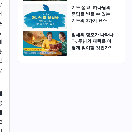
랑
기도 설교: 하나님의
서
응답을 받을 수 있는
기도의 3가지 요소
론
상
말세의 징조가 나타나
다, 주님의 재림을 어
게
떻게 맞이할 것인가?
음
없
말
에
공
패
그
있