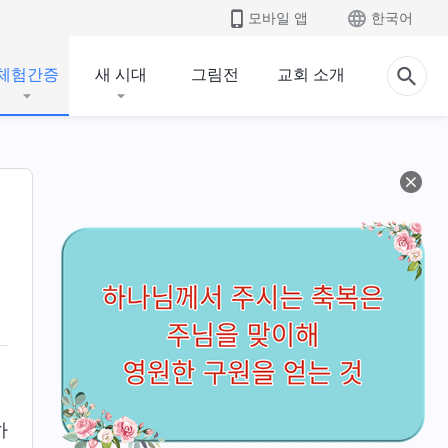
모바일 앱
한국어
체험간증
새 시대
그림전
교회 소개
하