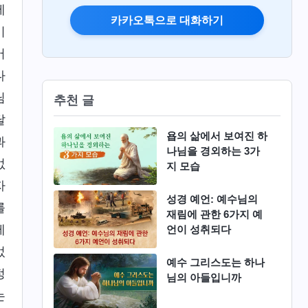
에
카카오톡으로 대화하기
기
어
나
님
추천 글
달
욥의 삶에서 보여진 하
과
나님을 경외하는 3가
없
지 모습
자
성경 예언: 예수님의
를
재림에 관한 6가지 예
제
언이 성취되다
었
예수 그리스도는 하나
정
님의 아들입니까
는