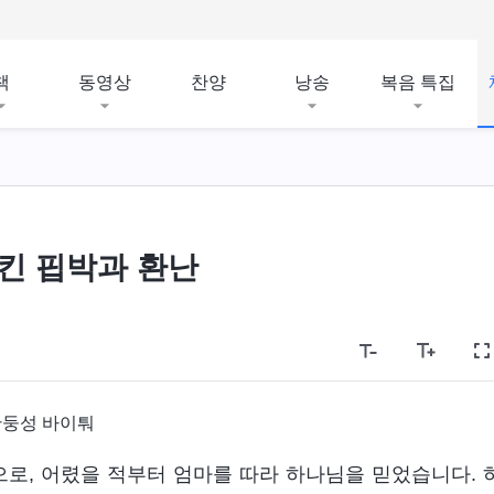
책
동영상
찬양
낭송
복음 특집
킨 핍박과 환난
산둥성 바이퉈
로, 어렸을 적부터 엄마를 따라 하나님을 믿었습니다. 