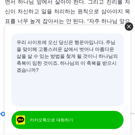
면서 하나님 앞에서 살아야 한다. 그리고 진리를 자
신이 처신하고 일을 처리하는 원칙으로 삼아야지 목
표를 너무 높게 잡아서는 안 된다. “자주 하나님 앞으
로 가져가고”라는 말에서 사람은 하나님의 말씀이 진
리이며, 진리가 곧 사람의 실행 원칙임을 더더욱 깨
우리 사이트에 오신 당신은 행운아입니다. 주님
을 맞이해 고통스러운 삶에서 벗어나 아름다운
달아야 한다. 그럼 여기서 ‘사람’은 무엇을 뜻하겠느
삶을 살 수 있는 방법을 찾게 될 것이니 하나님의
냐? 바로 정상인을 말한다. 정상 이성과 정상적인 판
축복이 임한 것이죠. 하나님의 이 축복을 받으시
단을 가지고 긍정적인 것을 사랑하며 객관, 실제, 평
겠습니까?
범, 보통이 무엇인지 아는 사람 말이다. 너희는 “자주
하나님 앞으로 가져가고”라는 말을 다시 자세히 음미
해 보아라. 이 말은 평범하고, 고상하지는 않지만 정
상 인성의 이성에 갖춰져 있어야 하는 것이며, 정상
인성을 가진 사람이 현실 생활에서 어려운 일을 당했
하나님의 말씀을 소중히 여기는 것은 하나님을 믿는 기초이다
카카오톡으로 대화하기
을 때 최우선으로 실행해야 할 진리 원칙이다. 또한,
00:20
54:29