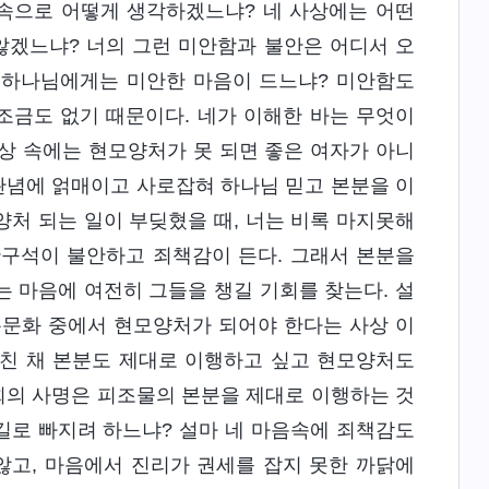
음속으로 어떻게 생각하겠느냐? 네 사상에는 어떤
않겠느냐? 너의 그런 미안함과 불안은 어디서 오
때 하나님에게는 미안한 마음이 드느냐? 미안함도
조금도 없기 때문이다. 네가 이해한 바는 무엇이
사상 속에는 현모양처가 못 되면 좋은 여자가 아니
 관념에 얽매이고 사로잡혀 하나님 믿고 본분을 이
처 되는 일이 부딪혔을 때, 너는 비록 마지못해
한구석이 불안하고 죄책감이 든다. 그래서 본분을
 마음에 여전히 그들을 챙길 기회를 찾는다. 설
통문화 중에서 현모양처가 되어야 한다는 사상 이
걸친 채 본분도 제대로 이행하고 싶고 현모양처도
너희의 사명은 피조물의 본분을 제대로 이행하는 것
길로 빠지려 하느냐? 설마 네 마음속에 죄책감도
않고, 마음에서 진리가 권세를 잡지 못한 까닭에