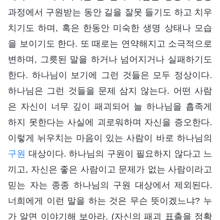
과정에서 구원받는 동안 길을 잘못 들기도 하고 치우
치기도 하며, 혹은 한동안 미숙한 생명 상태나 모습
을 보이기도 한다. 또 때로는 연약해지고 소극적으로
변하며, 그릇된 말을 하거나 넘어지거나 실패하기도
한다. 하나님이 보기에 그런 것들은 모두 정상이다.
하나님은 그런 것들을 문제 삼지 않는다. 어떤 사람
은 자신이 너무 깊이 패괴되어 늘 하나님을 흡족게
하지 못한다는 사실에 괴로워하며 자신을 증오한다.
이렇게 뉘우치는 마음이 있는 사람이 바로 하나님의
구원
대상이다. 하나님의 구원이 필요하지 않다고 느
끼고, 자신은 좋은 사람이고 문제가 없는 사람이라고
믿는 자는 종종 하나님의 구원 대상에서 제외된다.
너희에게 이런 말을 하는 것은 무슨 뜻이겠느냐? 누
가 알면 이야기해 보아라. (자신의 패괴 표출을 정확