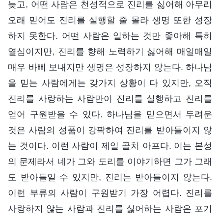
늦고, 어떤 사람은 천성적으로 진리를 싫어해 아무리
오래 믿어도 진리를 실행할 줄 몰라 생명 또한 성장
하지 못한다. 어떤 사람은 일하는 것만 좋아해 특히
열심이지만, 진리를 향해 노력하기 싫어해 매일매일
매우 바삐 보내지만 생명은 성장하지 않는다. 하나님
을 믿는 사람에게는 갖가지 상황이 다 있지만, 오직
진리를 사랑하는 사람만이 진리를 실행하고 진리를
얻어 구원받을 수 있다. 하나님을 믿으면서 두려운
것은 사람의 성품이 강퍅하여 진리를 받아들이지 않
는 것이다. 이런 사람이 제일 골치 아프다. 이는 본성
의 문제라서 네가 그와 도리를 이야기하면 그가 그래
도 받아들일 수 있지만, 진리는 받아들이지 않는다.
이런 부류의 사람이 구원받기 가장 어렵다. 진리를
사랑하지 않는 사람과 진리를 싫어하는 사람은 포기