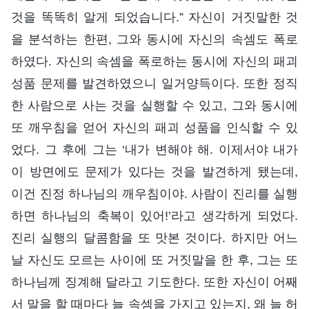
것을 똑똑히 알게 되었습니다.” 자신이 거짓말한 것
을 분석하는 한편, 그와 동시에 자신의 속셈도 폭로
하였다. 자신의 속셈을 폭로하는 동시에 자신의 패괴
성품 문제를 발견하였으니 일거양득이다. 또한 정직
한 사람으로 사는 것을 실행할 수 있고, 그와 동시에
또 깨우침을 얻어 자신의 패괴 성품을 인식할 수 있
었다. 그 후에 그는 ‘내가 변해야 해. 이제서야 내가
이 방면에도 문제가 있다는 것을 발견하게 됐는데,
이건 진정 하나님의 깨우침이야. 사람이 진리를 실행
하면 하나님의 축복이 있어!’라고 생각하게 되었다.
진리 실행의 달콤함을 또 맛본 것이다. 하지만 어느
날 자신도 모르는 사이에 또 거짓말을 한 후, 그는 또
하나님께 징계해 달라고 기도한다. 또한 자신이 어째
서 말을 할 때마다 늘 속셈을 가지고 있는지, 왜 늘 허