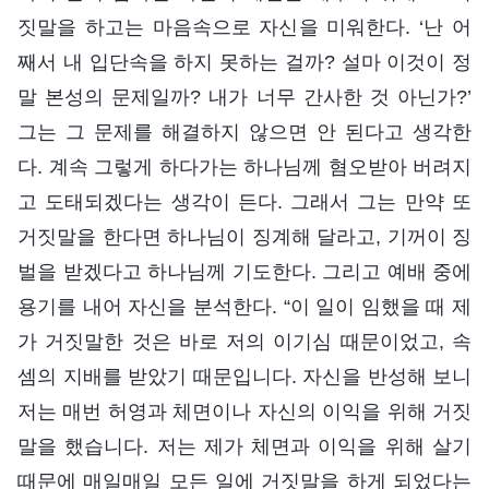
짓말을 하고는 마음속으로 자신을 미워한다. ‘난 어
째서 내 입단속을 하지 못하는 걸까? 설마 이것이 정
말 본성의 문제일까? 내가 너무 간사한 것 아닌가?’
그는 그 문제를 해결하지 않으면 안 된다고 생각한
다. 계속 그렇게 하다가는 하나님께 혐오받아 버려지
고 도태되겠다는 생각이 든다. 그래서 그는 만약 또
거짓말을 한다면 하나님이 징계해 달라고, 기꺼이 징
벌을 받겠다고 하나님께 기도한다. 그리고 예배 중에
용기를 내어 자신을 분석한다. “이 일이 임했을 때 제
가 거짓말한 것은 바로 저의 이기심 때문이었고, 속
셈의 지배를 받았기 때문입니다. 자신을 반성해 보니
저는 매번 허영과 체면이나 자신의 이익을 위해 거짓
말을 했습니다. 저는 제가 체면과 이익을 위해 살기
때문에 매일매일 모든 일에 거짓말을 하게 되었다는