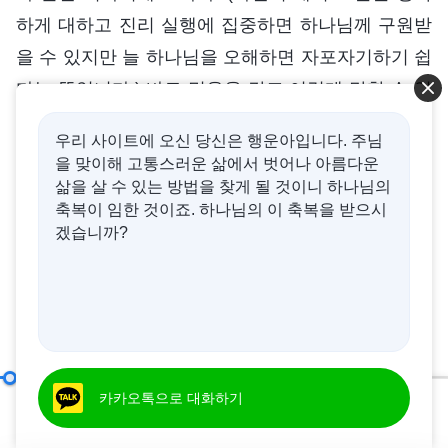
하게 대하고 진리 실행에 집중하면 하나님께 구원받
을 수 있지만 늘 하나님을 오해하면 자포자기하기 쉽
다는 뜻입니다.) 바로 믿음을 갖고 이렇게 말할 수 있
어야 한다는 것이다. “비록 지금은 제가 연약하고, 넘
우리 사이트에 오신 당신은 행운아입니다. 주님
어지고 실패하지만, 저는 언젠가는 성장할 것이고 언
을 맞이해 고통스러운 삶에서 벗어나 아름다운
젠가는 진리를 깨닫고 하나님을 만족게 할 수 있고
삶을 살 수 있는 방법을 찾게 될 것이니 하나님의
축복이 임한 것이죠. 하나님의 이 축복을 받으시
하나님께 구원받을 수 있습니다.” 이런 의지를 가져
겠습니까?
야 한다. 그 어떤 좌절과 어려움을 겪더라도, 혹은 실
패하고 넘어지더라도 소극적이지 말고, 하나님이 어
떤 사람을 구원하는지 알아야 한다. 이 밖에도 스스
로가 하나님께 구원받을 자격이 없다는 생각에 가끔
하나님이 증오하거나 기뻐하지 않는 내적 상태가 있
하나님을 믿으면서 가장 중요한 것은 하나님 말씀을 실행하고 체험하는 것이다
카카오톡으로 대화하기
다거나 혹은 예전에 한동안 형편없이 행동해서 하나
00:20
47:23
님께 열납받지 못했거나 하나님께 혐오받아 버려졌