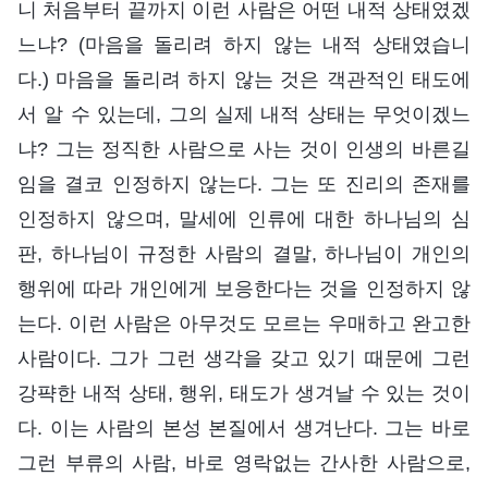
니 처음부터 끝까지 이런 사람은 어떤 내적 상태였겠
느냐? (마음을 돌리려 하지 않는 내적 상태였습니
다.) 마음을 돌리려 하지 않는 것은 객관적인 태도에
서 알 수 있는데, 그의 실제 내적 상태는 무엇이겠느
냐? 그는 정직한 사람으로 사는 것이 인생의 바른길
임을 결코 인정하지 않는다. 그는 또 진리의 존재를
인정하지 않으며, 말세에 인류에 대한 하나님의 심
판, 하나님이 규정한 사람의 결말, 하나님이 개인의
행위에 따라 개인에게 보응한다는 것을 인정하지 않
는다. 이런 사람은 아무것도 모르는 우매하고 완고한
사람이다. 그가 그런 생각을 갖고 있기 때문에 그런
강퍅한 내적 상태, 행위, 태도가 생겨날 수 있는 것이
다. 이는 사람의 본성 본질에서 생겨난다. 그는 바로
그런 부류의 사람, 바로 영락없는 간사한 사람으로,