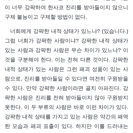
이 너무 강퍅하여 한사코 진리를 받아들이지 않으니
구제 불능이고 구제할 방법이 없다.
너희에게 강퍅한 내적 상태가 있느냐? (있습니다.)
그럼 너희가 강퍅한 사람이냐? 강퍅한 내적 상태가
있는 사람과 강퍅한 사람은 무슨 차이가 있느냐? 이
것을 구분해야 한다. 이는 전혀 다른 것이다. 강퍅한
내적 상태가 있는 사람은 그런 패괴 성품이 있는 사
람으로, 진리를 받아들일 수 있다면 여전히 구원받을
수 있다. 만약 강퍅한 사람이라면 골치 아파진다. 강
퍅한 사람은 진리를 전혀 받아들이지 않아 구원받지
못한다. 이 두 부류의 사람은 바로 이런 차이가 있다.
강퍅한 내적 상태를 가지고 있는 사람은 약간의 패역
한 모습과 패괴 표출이 있다. 하지만 이를 드러내는