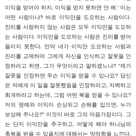
이익을 얻어야 하지, 이익을 얻지 못하면 안 해.’ 이는
어떤 사람이냐? 바로 이익만을 도모하는 사람이다.
진리를 사랑하지 않는 사람은 모두 이익만을 도모하
는 사람이다. 이익만을 도모하는 사람은 진리를 받아
들이지 못한다. 만약 네가 이익만 도모하는 사람과
진리를 교제하며 그에게 자신을 인식하고 잘못을 인
정하라고 하면, 그가 무엇이라고 말하겠느냐? “제가
잘못을 인정하면 무슨 이익을 얻을 수 있나요? 당신
은 저에게 이 일을 잘못했음을 인정하라고, 자백하고
회개하라고 하는데, 그럼 어떤 복을 얻을 수 있나요?
저의 명예와 이익이 손상되고 손해를 입으면, 누가
보상해 주나요?” 이것이 바로 그의 마음가짐이다. 그
는 단지 이익만을 추구하고, 어떻게 해야 하나님의
축복을 받을 수 있을지에 대해서는 막막함을 느낀다.