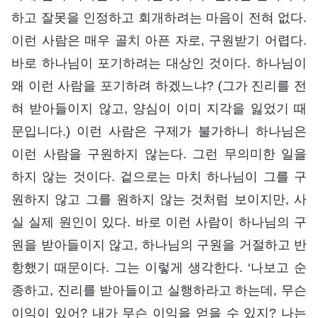
하고 잘못을 인정하고 회개하려는 마음이 전혀 없다.
이런 사람은 매우 골치 아픈 자로, 구원받기 어렵다.
바로 하나님이 포기하려는 대상인 것이다. 하나님이
왜 이런 사람을 포기하려 하겠느냐? (그가 진리를 전
혀 받아들이지 않고, 양심이 이미 지각을 잃었기 때
문입니다.) 이런 사람은 구제가 불가하니 하나님은
이런 사람을 구원하지 않는다. 그런 무의미한 일을
하지 않는 것이다. 겉으로는 마치 하나님이 그를 구
원하지 않고 그를 원하지 않는 것처럼 보이지만, 사
실 실제 원인이 있다. 바로 이런 사람이 하나님의 구
원을 받아들이지 않고, 하나님의 구원을 거절하고 반
항했기 때문이다. 그는 이렇게 생각한다. ‘나보고 순
종하고, 진리를 받아들이고 실행하라고 하는데, 무슨
이익이 있어? 내가 무슨 이익을 얻을 수 있지? 나는