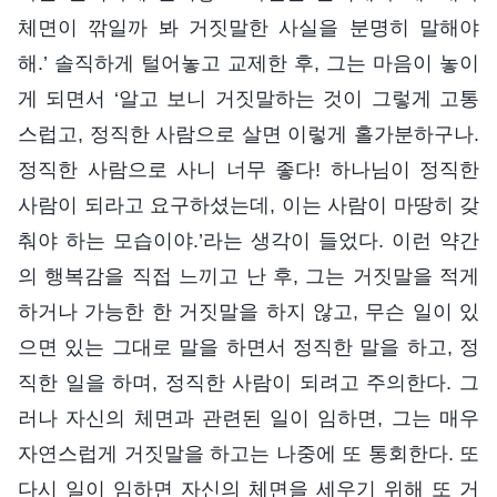
체면이 깎일까 봐 거짓말한 사실을 분명히 말해야
해.’ 솔직하게 털어놓고 교제한 후, 그는 마음이 놓이
게 되면서 ‘알고 보니 거짓말하는 것이 그렇게 고통
스럽고, 정직한 사람으로 살면 이렇게 홀가분하구나.
정직한 사람으로 사니 너무 좋다! 하나님이 정직한
사람이 되라고 요구하셨는데, 이는 사람이 마땅히 갖
춰야 하는 모습이야.’라는 생각이 들었다. 이런 약간
의 행복감을 직접 느끼고 난 후, 그는 거짓말을 적게
하거나 가능한 한 거짓말을 하지 않고, 무슨 일이 있
으면 있는 그대로 말을 하면서 정직한 말을 하고, 정
직한 일을 하며, 정직한 사람이 되려고 주의한다. 그
러나 자신의 체면과 관련된 일이 임하면, 그는 매우
자연스럽게 거짓말을 하고는 나중에 또 통회한다. 또
다시 일이 임하면 자신의 체면을 세우기 위해 또 거