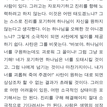
사람이 있다. 그러고는 자포자기하고 진리를 향해 노
력하려고 하지 않는다. 이것은 어떤 태도겠느냐? 그
는 스스로 진리를 포기하며 하나님이 자신을 원하지
않는다고 생각했다. 이는 하나님을 오해한 것 아니겠
느냐? 그렇게 소극적이 되면 사탄에게 빌미를 제공
하기 쉽다. 사탄은 그를 비웃는다. “바보야, 하나님이
너를 구원하는데도 괴로워 그 꼴이냐! 그럼 그냥 포
기해! 네가 포기하면 하나님은 너를 도태시킬 것이
고, 그럼 나에게 넘기는 것이나 마찬가지이니, 내가
너를 괴롭혀 죽여 주겠어!” 사탄이 원하는 대로 되면
상상조차 할 수 없는 결과가 초래될 것이다. 그러므
로 어떤 어려움이 있든, 어떤 소극적인 상태이든 포
기해서는 안 된다. 진리를 구해 해결해야지 절대 소
극적으로 기다려서는 안 된다. 사람은 생명의 성장