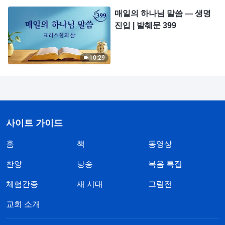
매일의 하나님 말씀 ― 생명
진입 | 발췌문 399
10:29
사이트 가이드
홈
책
동영상
찬양
낭송
복음 특집
체험간증
새 시대
그림전
교회 소개