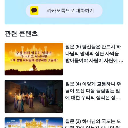
카카오톡으로 대화하기
관련 콘텐츠
질문 (5) 당신들은 반드시 하
나님의 말세의 심판 사역을
받아들여야 사람이 사탄에 의
해 타락된 성정이 변화될 수
있다고 하는데, 그럼 우리가
주님의 요구에 따라 겸손하고
질문 (4) 이렇게 교통하니 주
인내하며 원수를 사랑하고 십
님이 오신 다음 들림받는 일
자가를 지며 자신의 몸을 극
에 대한 우리의 생각은 정말
복하고 세속을 버리며 주님을
로 사람의 상상이고 엄중하게
위해 사역하고 전도하는 등등
주님의 말씀을 어겼습니다.
이런 것이 다 우리가 변화된
그럼 우리가 주님을 믿으면서
질문 (2) 하나님의 국도는 도
것이 아닙니까? 설마 이런 것
주님께 들림받는 일을 어떻게