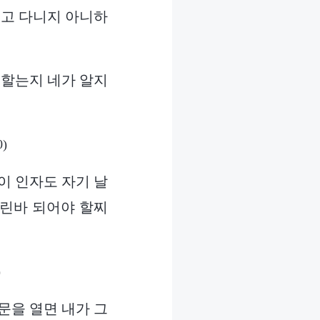
벗고 다니지 아니하
임할는지 네가 알지
0)
이 인자도 자기 날
버린바 되어야 할찌
)
문을 열면 내가 그