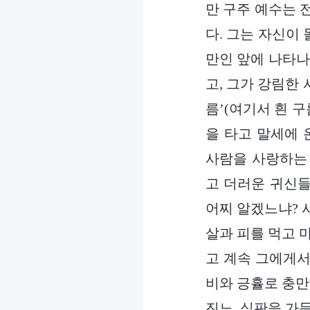
만 구주 예수는 
다. 그는 자신이
만인 앞에 나타나
고, 그가 강림한 
름’(여기서 흰 
을 타고 말세에 
사람을 사랑하는 
고 더러운 귀신들
어찌 알겠느냐? 
살과 피를 먹고 
고 계속 그에게서
비와 긍휼로 충만
진노, 심판을 가