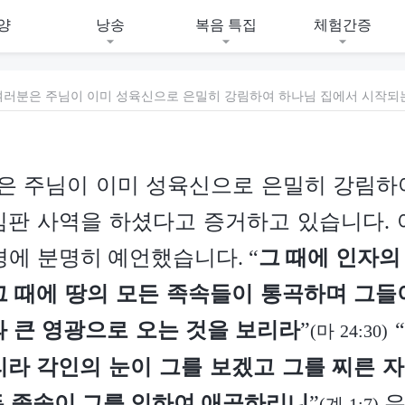
양
낭송
복음 특집
체험간증
분은 주님이 이미 성육신으로 은밀히 강림하
심판 사역을 하셨다고 증거하고 있습니다. 
경에 분명히 예언했습니다. “
그 때에 인자의
그 때에 땅의 모든 족속들이 통곡하며 그들
과 큰 영광으로 오는 것을 보리라
”
“
(마 24:30)
리라 각인의 눈이 그를 보겠고 그를 찌른 
든 족속이 그를 인하여 애곡하리니
”
우
(계 1:7)