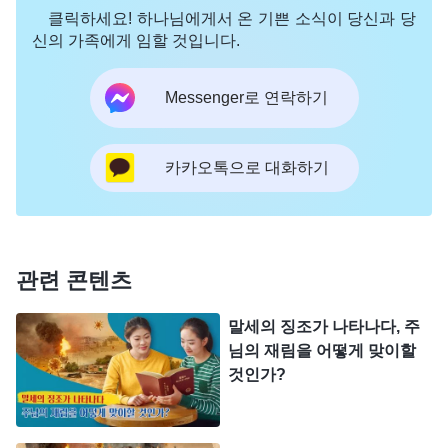
도 괜찮습니다.”라고 말할 것이다. 내가 원하는 사람
클릭하세요! 하나님에게서 온 기쁜 소식이 당신과 당
이 어떤 사람인지 너는 알아야 한다. 국도에 더러운
신의 가족에게 임할 것입니다.
사람이 들어가는 것을 허용치 않고 더러운 사람이 성
Messenger로 연락하기
지(聖地)를 더럽히는 것을 허용치 않는다. 네가 비록
많은 사역을 하였고 네가 비록 다년간 사역하였지만
결국은 여전히 더럽기 짝이 없으면서도 나의 나라에
카카오톡으로 대화하기
들어가려 하는데, 그것은 이치로써 용납할 수 없는
일이다! 창세부터 오늘까지 나는 사적인 감정을 바치
는 어느 한 사람에게도 이런 편리한 문을 열어놓은
관련 콘텐츠
적이 없다. 이것은 천규이니 누구도 타파할 수 없
다!』
말세의 징조가 나타나다, 주
님의 재림을 어떻게 맞이할
≪말씀이 육신으로 나타남ㆍ
것인가?
성공 여부는 사람이 가는 길에 달려 있다
≫에서 발췌
『무릇 성령의 현실 말씀에 순복할 수 있는 사람은