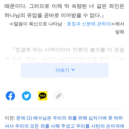
때문이다. 그러므로 이제 막 속량된 너 같은 죄인은
하나님의 유업을 곧바로 이어받을 수 없다.』
≪말씀이 육신으로 나타남ㆍ
호칭과 신분에 관하여
≫에서
발췌
『정결케 하는 사역이라야 인류의 불의를 다 정결
케 하며, 형벌ㆍ심판의 사역이라야 인류 중의 그 패
역한 것들을 다 드러내어 구원할 만한 사람과 구원할
더보기
수 없는 사람을 다 분별해내고 존류할 만한 사람과
존류할 수 없는 사람을 다 분별해낸다. 사역이 끝날
때, 존류할 만한 사람은 다 정결함을 받고 인류의 더
높은 경지에 들어가 인류의 땅에서의 더 아름다운 두
번째 생활을 누릴 것이며, 머지않아 인류의 안식의
이전:
문제 (1) 예수님은 우리의 죄를 위해 십자가에 못 박히
날에 들어가 하나님과 함께 살 것이다. 존류할 수 없
셔서 우리의 모든 죄를 사해 주셨고 우리를 사탄의 손아귀에