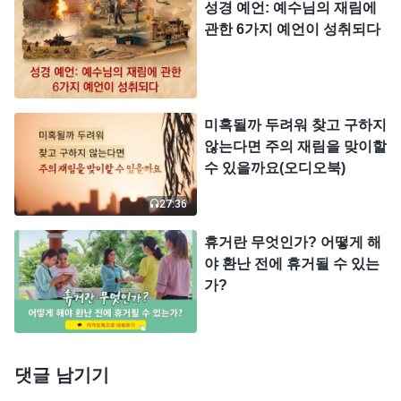
성경 예언: 예수님의 재림에
모두 복이 있는 사람이다. 이전에 사람이 어떠했는가
관한 6가지 예언이 성취되다
에 개의치 않고 이전에 사람 몸에 성령이 어떻게 역
사했는가에 개의치 않고 최신 역사를 얻은 사람은 다
가장 복이 있는 사람이다. 오늘 최신 역사를 따르지
미혹될까 두려워 찾고 구하지
못하는 사람은 다 도태될 것이다. 하나님이 원하는
않는다면 주의 재림을 맞이할
사람은 새 빛을 받아들일 수 있는 사람이며, 최신 역
수 있을까요(오디오북)
사를 받아들이고 인식하는 사람이다. 무엇 때문에 정
27:36
결한 처녀로 되어야 한다고 하는가? 바로 성령의 역
휴거란 무엇인가? 어떻게 해
사를 찾고 구할 수 있고 새로운 것을 받아들일 수 있
야 환난 전에 휴거될 수 있는
고 또한 낡은 관념을 버릴 수 있고 하나님의 오늘의
가?
역사에 순복할 수 있는 것이다. 오늘의 최신 역사를
받아들이는 이 무리 사람들은 하나님의 만세전의 예
정이고 가장 복이 있는 사람들이다.』
댓글 남기기
≪말씀이 육신으로 나타남ㆍ