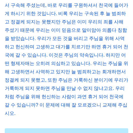
는 사람은 형벌ㆍ심판을 거친 후 원형이 철저히 드러
서 구속해 주셨는데, 바로 우리를 구원하셔서 천국에 들어가
나고 그 후에 다 훼멸되어 사탄과 마찬가지로 더는
게 하시기 위한 것입니다. 비록 우리는 구속된 후 늘 범죄하
고 정결케 되지는 못했지만 주님은 이미 우리의 죄를 사해
땅에서 생존할 수 없다. 이후의 인류 가운데 더는 이
주셨기 때문에 우리는 이미 믿음으로 말미암아 의롭다 칭함
부류의 사람들이 존재하지 않는다. 이 부류의 사람들
을 받았습니다. 우리가 모든 것을 버리고 주님을 위해 사역
은 최후의 안식의 땅으로 들어갈 자격이 없고 하나님
하고 헌신하며 고생하고 대가를 치르기만 하면 휴거 되어 천
과 사람이 함께 누리는 안식의 날에 들어갈 자격도
국에 갈 수 있습니다. 이것은 주님의 약속입니다. 하지만 어
없다. 왜냐하면 그들은 징벌받을 대상이고 악한 자이
떤 형제자매는 오히려 의심하고 있습니다. 우리는 주님을 위
지 의인이 아니기 때문이다.』
해 고생하면서 사역하고 있지만 늘 범죄하고는 회개하면서
≪말씀이 육신으로 나타남ㆍ
정결케 되지 못했고, 또한 주님은 거룩하신 분이기에 우리가
하나님은 사람과 함께 안식에 들어갈 것이다
≫에서 발췌
거룩하게 되지 못하면 주님을 만날 수 없지 않냐고요. 우리
처럼 주님을 위해 헌신하는 사람이 과연 휴거 되어 천국에
갈 수 있습니까? 이 문제에 대해 잘 모르겠으니 교제해 주십
『어떤 사람들은 최종에 “제가 당신을 위해 그렇게
시오.
많은 사역을 하였는데, 공로는 없다 하더라도 고생은
했으니 하다못해 천당에 들어가 생명 과실을 먹게 해