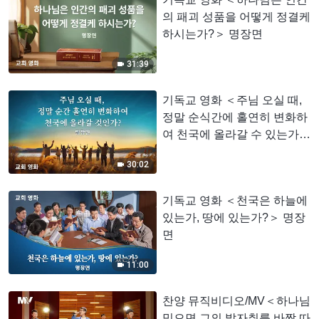
의 패괴 성품을 어떻게 정결케
하시는가?＞ 명장면
31:39
기독교 영화 ＜주님 오실 때,
정말 순식간에 홀연히 변화하
여 천국에 올라갈 수 있는가?
＞ 명장면
30:02
기독교 영화 ＜천국은 하늘에
있는가, 땅에 있는가?＞ 명장
면
11:00
찬양 뮤직비디오/MV＜하나님
믿으면 그의 발자취를 바짝 따