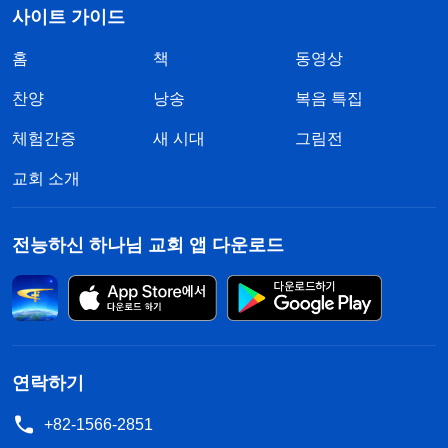
사이트 가이드
홈
책
동영상
찬양
낭송
복음 특집
체험간증
새 시대
그림전
교회 소개
전능하신 하나님 교회 앱 다운로드
연락하기
+82-1566-2851