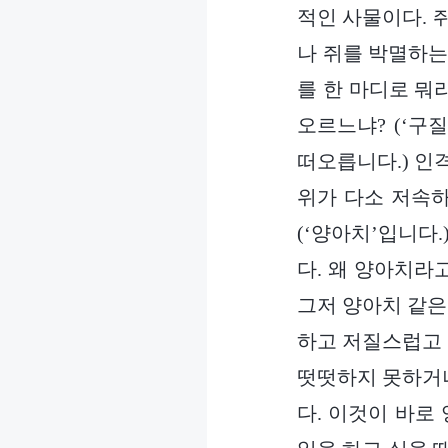
적인 사물이다. 
나 쥐를 박멸하는
를 한 마디로 뭐
오르느냐? (‘구
떠오릅니다.) 인
위가 다소 저속하
(‘양아치’입니다
다. 왜 양아치라
그저 양아치 같은
하고 저질스럽고 
떳떳하지 못하거나
다. 이것이 바로