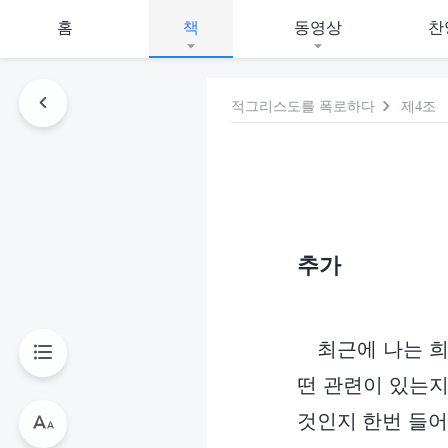
홈
책
동영상
찬
적그리스도를 폭로하다
제4조
추가
최근에 나는 희
떤 관련이 있는지
것인지 한번 들어