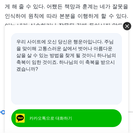
게 해 줄 수 있다. 어쨌든 책망과 훈계는 네가 잘못을
인식하여 원칙에 따라 본분을 이행하게 할 수 있다.
이는 네가 실수하거나 잘못된 길에 들어서지 않도록
제때 너를 구해 줄 수 있고, 네가 큰 화를 초래하지 않
우리 사이트에 오신 당신은 행운아입니다. 주님
게 해 줄 수도 있다. 이는 사람에게 가장 큰 도움이자
을 맞이해 고통스러운 삶에서 벗어나 아름다운
구원
아니겠느냐? 양심과 이성이 있는 사람이라면
삶을 살 수 있는 방법을 찾게 될 것이니 하나님의
축복이 임한 것이죠. 하나님의 이 축복을 받으시
마땅히 책망과 훈계를 올바르게 대할 수 있어야 한
겠습니까?
다. 적그리스도는 왜 책망 훈계를 받아들이지 못하겠
느냐? 그는 책망 훈계가 하나님에게서 온 것이 아니
라 사람에게서 온 것이라고, 누가 책망 훈계하든 그
것은 자신을 괴롭히는 것이고 혼내는 것이라고 여기
기 때문이다. 마음가짐을 볼 때, 적그리스도는 주로
제9조 두각을 드러내고 자신의 이익과 야심을 충족하기 위해 본분을 이행할 뿐, 하나님 집의 이익은 생각조차 하지 않고, 심지어는 하나님 집의 이익을 팔아넘기며, 하나님 집의 이익을 대가로 개인의 명예를 얻는다(8)
카카오톡으로 대화하기
진리를 받아들이지 않기 때문에 책망 훈계를 거부한
00:20
37:28
다. 그들은 책망 훈계 속에서 공과를 배우지 못하고,