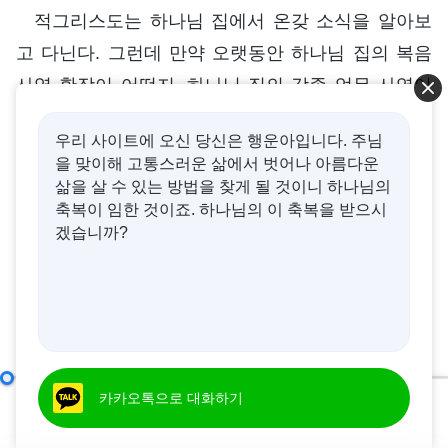
적그리스도는 하나님 집에서 온갖 소식을 알아보
고 다닌다. 그런데 만약 오랫동안 하나님 집의 복음
사역 확장이 어떤지, 하나님 집의 각종 업무 사역이
어떻게 진전되고 순조롭게 진행되는지, 해외 인원이
우리 사이트에 오신 당신은 행운아입니다. 주님
늘고 있는지, 교회 규모가 확대되고 있는지, 각국에
을 맞이해 고통스러운 삶에서 벗어나 아름다운
교회가 세워졌는지 등 소식을 듣지 못하고, 또한 뜻
삶을 살 수 있는 방법을 찾게 될 것이니 하나님의
축복이 임한 것이죠. 하나님의 이 축복을 받으시
이 있는 사람들, 사회적으로 명망 있는 사람들이 하
겠습니까?
나님 집에 더 많이 들어왔다는 소식을 듣지 못하면,
그들은 속으로 성육신 하나님을 믿는 것은 무의미하
고 흥미가 없다고 생각해서 성육신 하나님을 거들떠
보지도 않으려 하고, 심지어 시끌벅적하고 세력이 큰
종파가 있으면 거기로 가고 싶어 하기도 한다. 이따
제10조 진리를 멸시하고 공공연하게 원칙을 위배하며 하나님 집의 안배를 무시한다(3)
카카오톡으로 대화하기
금 하나님 집에 관한 좋은 소식, 이를테면 형제자매
00:00
47:00
들의
간증
영상이 어떤 인권단체의 눈에 띄어 크게