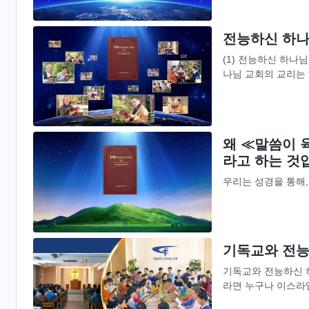
전능하신 하나
(1) 전능하신 하나
나님 교회의 교리는
을 하시며 선포하신 
왜 ≪말씀이 
라고 하는 것
우리는 성경을 통해,
씀이든, 아니면 하나
의 음성이라는 것을 
기독교와 전능
기독교와 전능하신 
라면 누구나 이스라
했고, 기독교와 천주