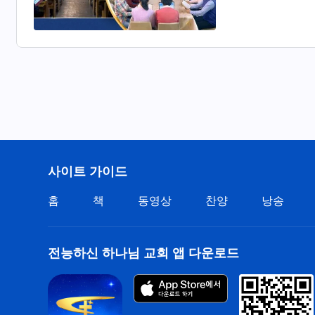
사이트 가이드
홈
책
동영상
찬양
낭송
전능하신 하나님 교회 앱 다운로드