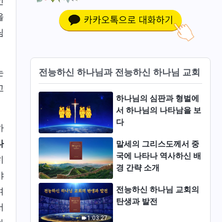
인
을
님
전능하신 하나님과 전능하신 하나님 교회
는
고
하나님의 심판과 형벌에
서 하나님의 나타남을 보
다
하
나
말세의 그리스도께서 중
국에 나타나 역사하신 배
히
경 간략 소개
야
전능하신 하나님 교회의
며
탄생과 발전
서
1:03:27