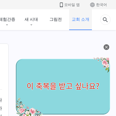
모바일 앱
한국어
체험간증
새 시대
그림전
교회 소개
나
하