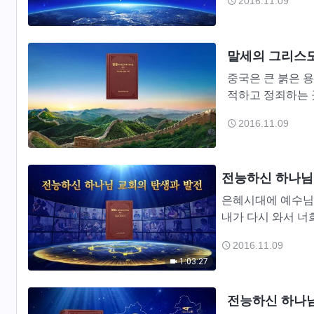
2016.11.09
우리는 늘...
말세의 그리스도
중국은 큰 붉은 
적하고 정죄하는 
감옥 같아 외부에서
2016.11.09
전능하신 하나님
은혜시대에 예수님
내가 다시 와서 너희
는 약속과 “번개가
2016.11.09
1:03:27
전능하신 하나님