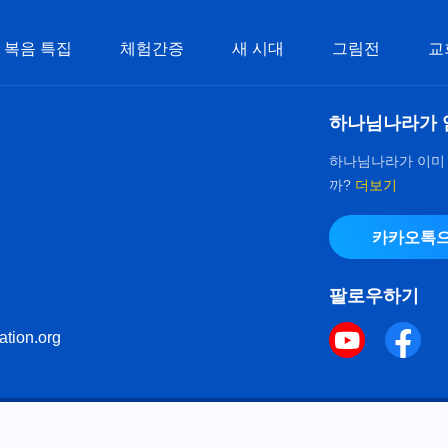
복음 특집
체험간증
새 시대
그림전
교
하나님나라가 
하나님나라가 이미
까?
더보기
카카오톡으
팔로우하기
ation.org
키 정책