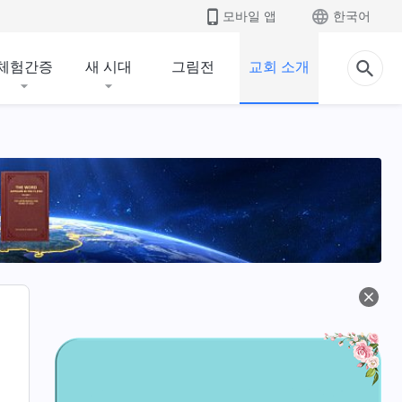
모바일 앱
한국어
체험간증
새 시대
그림전
교회 소개