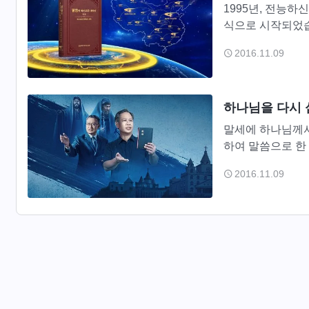
1995년, 전능
식으로 시작되었습
의 형제자매들에게
2016.11.09
지도자들의...
하나님을 다시 
말세에 하나님께서
하여 말씀으로 한
작되는 새 시대를
2016.11.09
미 최고조로...